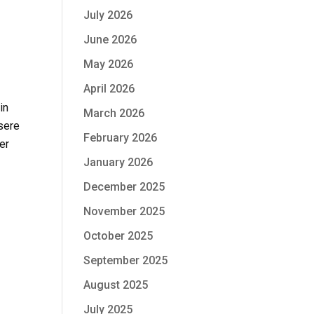
July 2026
June 2026
May 2026
April 2026
in
March 2026
nsere
February 2026
er
January 2026
December 2025
November 2025
October 2025
September 2025
August 2025
July 2025