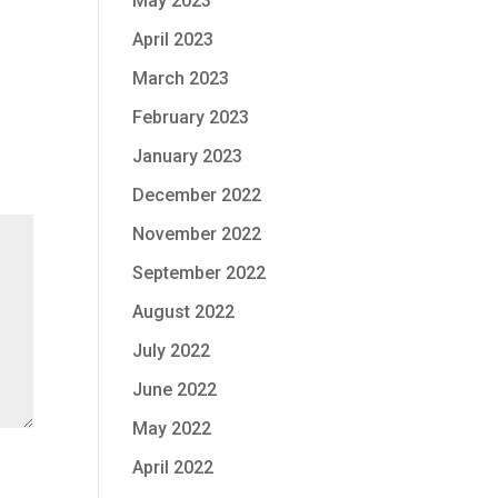
May 2023
April 2023
March 2023
February 2023
January 2023
December 2022
November 2022
September 2022
August 2022
July 2022
June 2022
May 2022
April 2022