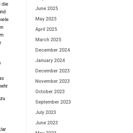
 die
June 2025
ind
May 2025
piele
en
April 2025
am
March 2025
e
December 2024
January 2024
s
December 2023
as
November 2023
ehr.
October 2023
 zu
September 2023
July 2023
June 2023
lar