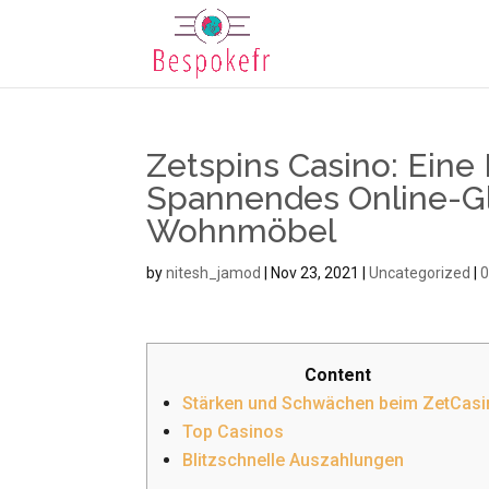
Zetspins Casino: Eine
Spannendes Online-Gl
Wohnmöbel
by
nitesh_jamod
|
Nov 23, 2021
|
Uncategorized
|
Content
Stärken und Schwächen beim ZetCasi
Top Casinos
Blitzschnelle Auszahlungen