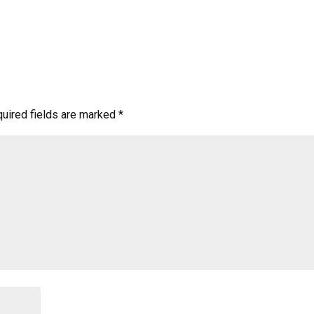
uired fields are marked
*