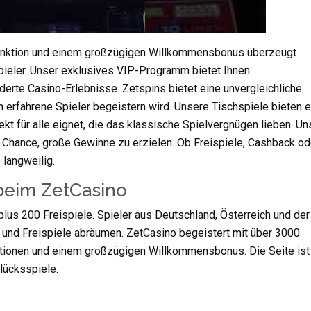
-Funktion und einem großzügigen Willkommensbonus überzeugt
pieler. Unser exklusives VIP-Programm bietet Ihnen
rte Casino-Erlebnisse. Zetspins bietet eine unvergleichliche
 erfahrene Spieler begeistern wird. Unsere Tischspiele bieten e
ekt für alle eignet, die das klassische Spielvergnügen lieben. U
e Chance, große Gewinne zu erzielen. Ob Freispiele, Cashback od
 langweilig.
beim ZetCasino
plus 200 Freispiele. Spieler aus Deutschland, Österreich und der
 und Freispiele abräumen. ZetCasino begeistert mit über 3000
tionen und einem großzügigen Willkommensbonus. Die Seite ist
Glücksspiele.