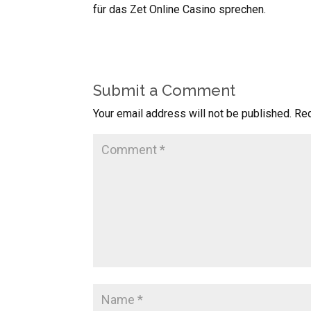
für das Zet Online Casino sprechen.
Submit a Comment
Your email address will not be published.
Req