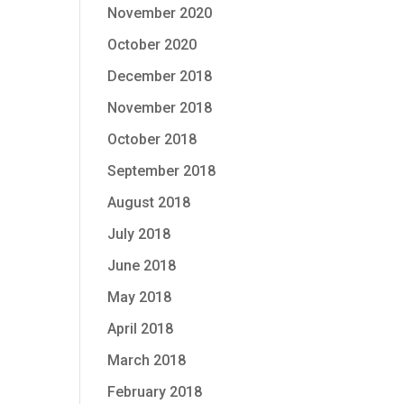
November 2020
October 2020
December 2018
November 2018
October 2018
September 2018
August 2018
July 2018
June 2018
May 2018
April 2018
March 2018
February 2018