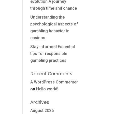
evolution A journey
through time and chance
Understanding the
psychological aspects of
gambling behavior in
casinos
Stay informed Essential
tips for responsible
gambling practices
Recent Comments
A WordPress Commenter
on
Hello world!
Archives
August 2026