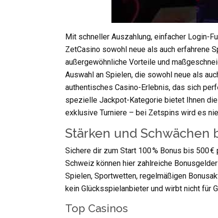
Mit schneller Auszahlung, einfacher Login
ZetCasino sowohl neue als auch erfahrene S
außergewöhnliche Vorteile und maßgeschneide
Auswahl an Spielen, die sowohl neue als auch
authentisches Casino-Erlebnis, das sich perf
spezielle Jackpot-Kategorie bietet Ihnen di
exklusive Turniere – bei Zetspins wird es nie
Stärken und Schwächen 
Sichere dir zum Start 100 % Bonus bis 500 € 
Schweiz können hier zahlreiche Bonusgelder
Spielen, Sportwetten, regelmäßigen Bonusak
kein Glücksspielanbieter und wirbt nicht für 
Top Casinos