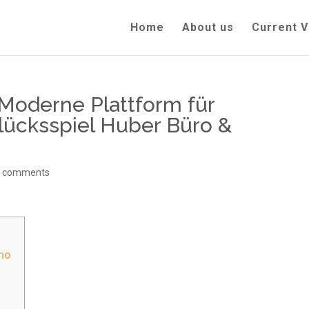
Home
About us
Current 
 Moderne Plattform für
ücksspiel Huber Büro &
0 comments
no