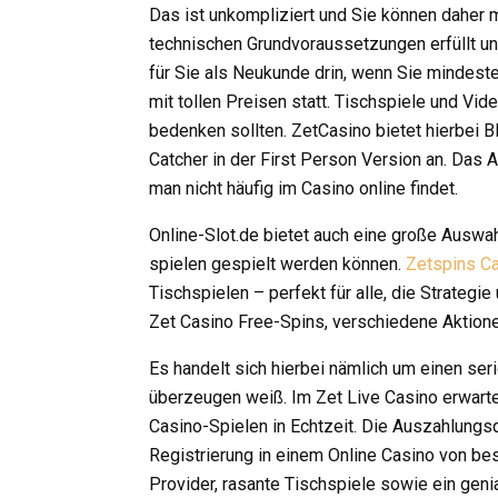
Das ist unkompliziert und Sie können daher 
technischen Grundvoraussetzungen erfüllt und
für Sie als Neukunde drin, wenn Sie mindest
mit tollen Preisen statt. Tischspiele und Vi
bedenken sollten. ZetCasino bietet hierbei B
Catcher in der First Person Version an. Das 
man nicht häufig im Casino online findet.
Online-Slot.de bietet auch eine große Auswa
spielen gespielt werden können.
Zetspins Ca
Tischspielen – perfekt für alle, die Strateg
Zet Casino Free-Spins, verschiedene Aktion
Es handelt sich hierbei nämlich um einen ser
überzeugen weiß. Im Zet Live Casino erwarte
Casino-Spielen in Echtzeit. Die Auszahlungsq
Registrierung in einem Online Casino von be
Provider, rasante Tischspiele sowie ein geni