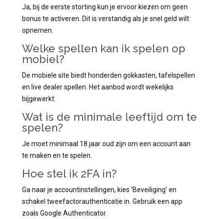
Ja, bij de eerste storting kun je ervoor kiezen om geen
bonus te activeren. Dit is verstandig als je snel geld wilt
opnemen.
Welke spellen kan ik spelen op
mobiel?
De mobiele site biedt honderden gokkasten, tafelspellen
en live dealer spellen. Het aanbod wordt wekelijks
bijgewerkt.
Wat is de minimale leeftijd om te
spelen?
Je moet minimaal 18 jaar oud zijn om een account aan
te maken en te spelen.
Hoe stel ik 2FA in?
Ga naar je accountinstellingen, kies ‘Beveiliging’ en
schakel tweefactorauthenticatie in. Gebruik een app
zoals Google Authenticator.