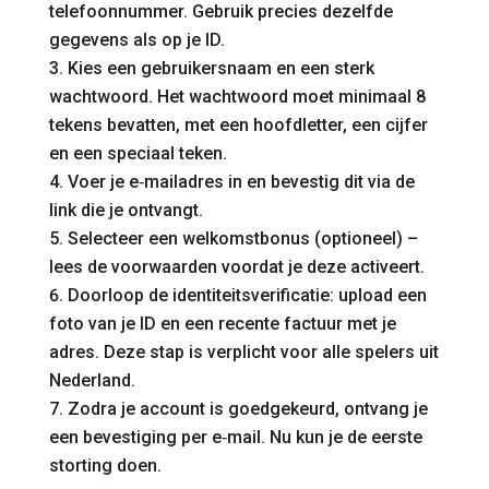
telefoonnummer. Gebruik precies dezelfde
gegevens als op je ID.
Kies een gebruikersnaam en een sterk
wachtwoord. Het wachtwoord moet minimaal 8
tekens bevatten, met een hoofdletter, een cijfer
en een speciaal teken.
Voer je e‑mailadres in en bevestig dit via de
link die je ontvangt.
Selecteer een welkomstbonus (optioneel) –
lees de voorwaarden voordat je deze activeert.
Doorloop de identiteitsverificatie: upload een
foto van je ID en een recente factuur met je
adres. Deze stap is verplicht voor alle spelers uit
Nederland.
Zodra je account is goedgekeurd, ontvang je
een bevestiging per e‑mail. Nu kun je de eerste
storting doen.