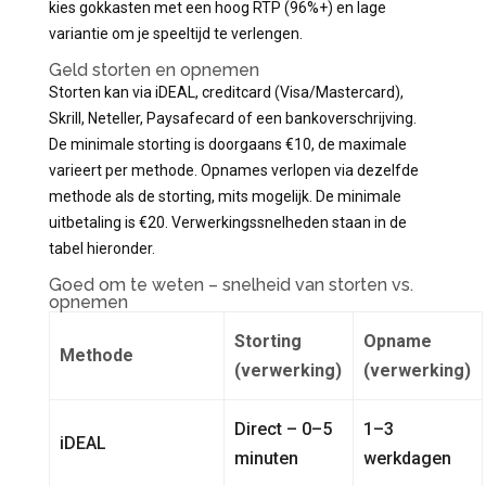
kies gokkasten met een hoog RTP (96%+) en lage
variantie om je speeltijd te verlengen.
Geld storten en opnemen
Storten kan via iDEAL, creditcard (Visa/Mastercard),
Skrill, Neteller, Paysafecard of een bankoverschrijving.
De minimale storting is doorgaans €10, de maximale
varieert per methode. Opnames verlopen via dezelfde
methode als de storting, mits mogelijk. De minimale
uitbetaling is €20. Verwerkingssnelheden staan in de
tabel hieronder.
Goed om te weten – snelheid van storten vs.
opnemen
Storting
Opname
Methode
(verwerking)
(verwerking)
Direct – 0–5
1–3
iDEAL
minuten
werkdagen