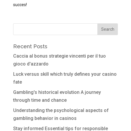
succes!
Recent Posts
Caccia al bonus strategie vincenti per il tuo
gioco d'azzardo
Luck versus skill which truly defines your casino
fate
Gambling's historical evolution A journey
through time and chance
Understanding the psychological aspects of
gambling behavior in casinos
Stay informed Essential tips for responsible