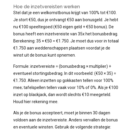
Hoe de inzetvereisten werken
Stel dat je een welkomstbonus krijgt van 100% tot €100.
Je stort €50, dus je ontvangt €50 aan bonusgeld. Je hebt
nu €100 speeltegoed (€50 eigen geld + €50 bonus). De
bonus heeft een inzetvereiste van 35x het bonusbedrag.
Berekening: 35 × €50 = €1.750. Je moet dus voor in totaal
€1.750 aan weddenschappen plaatsen voordat je de
winst uit de bonus kunt opnemen.
Formule: inzetvereiste = (bonusbedrag × multiplier) +
eventueel stortingsbedrag. In dit voorbeeld: (€50 × 35) =
€1.750. Alleen inzetten op gokkasten tellen voor 100%
mee; tafelspellen tellen vaak voor 10% of 0%. Als je €100
inzet op blackjack, dan wordt slechts €10 meegeteld.
Houd hier rekening mee.
Als je de bonus accepteert, moet je binnen 30 dagen
voldoen aan de inzetvereiste. Anders vervallen de bonus
en eventuele winsten. Gebruik de volgende strategie: