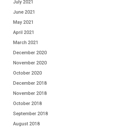
July 2021
June 2021
May 2021
April 2021
March 2021
December 2020
November 2020
October 2020
December 2018
November 2018
October 2018
September 2018
August 2018