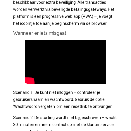
beschikbaar voor extra beveiliging. Alle transacties
worden verwerkt via beveiligde betalingsgateways. Het
platform is een progressive web app (PWA) – je voegt
het icoontje toe aan je beginscherm via de browser.
Wanneer er iets misgaat
Scenario 1: Je kunt niet inloggen – controleer je
gebruikersnaam en wachtwoord. Gebruik de optie
‘Wachtwoord vergeten’ om een resetlink te ontvangen.
Scenario 2: De storting wordt niet bijgeschreven – wacht
30 minuten en neem contact op met de klantenservice