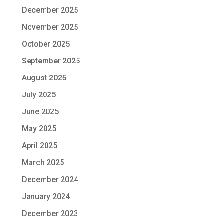
December 2025
November 2025
October 2025
September 2025
August 2025
July 2025
June 2025
May 2025
April 2025
March 2025
December 2024
January 2024
December 2023