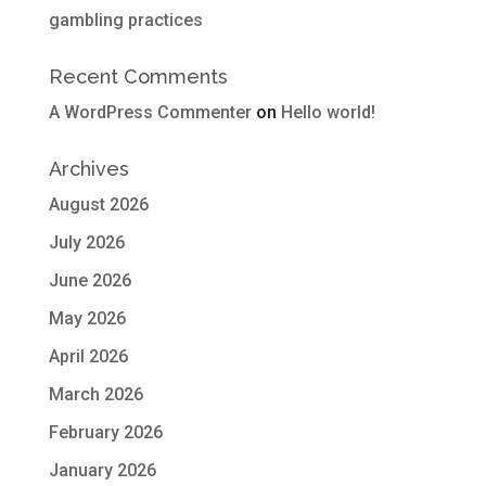
gambling practices
Recent Comments
A WordPress Commenter
on
Hello world!
Archives
August 2026
July 2026
June 2026
May 2026
April 2026
March 2026
February 2026
January 2026