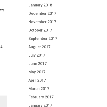
January 2018
en,
December 2017
November 2017
October 2017
September 2017
t,
August 2017
July 2017
June 2017
May 2017
April 2017
March 2017
February 2017
January 2017