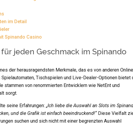
ns
en im Detail
ieler
mit Spinando Casino
t für jeden Geschmack im Spinando
ines der herausragendsten Merkmale, das es von anderen Onlin
on Spielautomaten, Tischspielen und Live-Dealer-Optionen bietet
ele stammen von renommierten Entwicklern wie NetEnt und
lt sorgt.
eilte seine Erfahrungen:
„Ich liebe die Auswahl an Slots im Spinan
en, und die Grafik ist einfach beeindruckend!“
Diese Vielfalt zi
erungen suchen und sich nicht mit einer begrenzten Auswahl