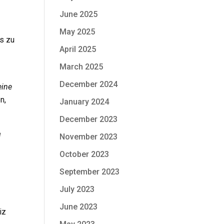
June 2025
May 2025
is zu
April 2025
d
March 2025
December 2024
eine
n,
January 2024
December 2023
e
November 2023
October 2023
September 2023
July 2023
June 2023
iz