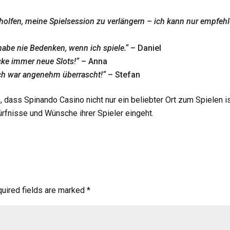
olfen, meine Spielsession zu verlängern – ich kann nur empfehl
abe nie Bedenken, wenn ich spiele.“
– Daniel
ecke immer neue Slots!“
– Anna
 ich war angenehm überrascht!“
– Stefan
dass Spinando Casino nicht nur ein beliebter Ort zum Spielen is
ürfnisse und Wünsche ihrer Spieler eingeht.
uired fields are marked
*