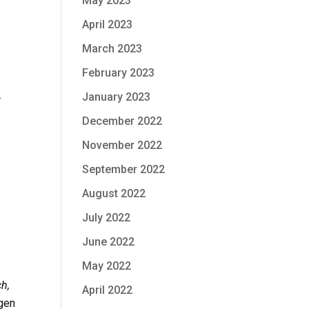
May 2023
April 2023
h
March 2023
February 2023
.
January 2023
December 2022
November 2022
September 2022
August 2022
July 2022
June 2022
May 2022
ch,
April 2022
agen