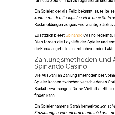
für neue Spieler, sich zu registrieren und di
Ein Spieler, der als Felix bekannt ist, teilte
konnte mit den Freispielen viele neue Slots 
Rückmeldungen zeigen, wie wichtig attraktiv
Zusätzlich bietet
Spinando
Casino regelmäßig
Dies fördert die Loyalität der Spieler und e
dieBonusangebote ein entscheidender Faktor,
Zahlungsmethoden und Au
Spinando Casino
Die Auswahl an Zahlungsmethoden bei Spinan
Spieler können zwischen verschiedenen Optio
Banküberweisungen. Diese Vielfalt stellt si
finden kann.
Ein Spieler namens Sarah bemerkte:
„Ich sch
Einzahlungen vorzunehmen und ich kann me