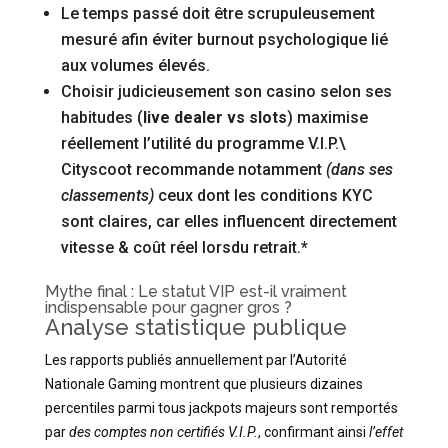
Le temps passé doit être scrupuleusement
mesuré afin éviter burnout psychologique lié
aux volumes élevés.
Choisir judicieusement son casino selon ses
habitudes (
live dealer vs slots
) maximise
réellement l’utilité du programme V.I.P.\
Cityscoot recommande notamment
(dans ses
classements)
ceux dont les conditions KYC
sont claires, car elles influencent directement
vitesse & coût réel lorsdu retrait.*
Mythe final : Le statut VIP est-il vraiment
indispensable pour gagner gros ?
Analyse statistique publique
Les rapports publiés annuellement par l’Autorité
Nationale Gaming montrent que plusieurs dizaines
percentiles parmi tous jackpots majeurs sont remportés
par
des comptes non certifiés V.I.P.
, confirmant ainsi
l’effet