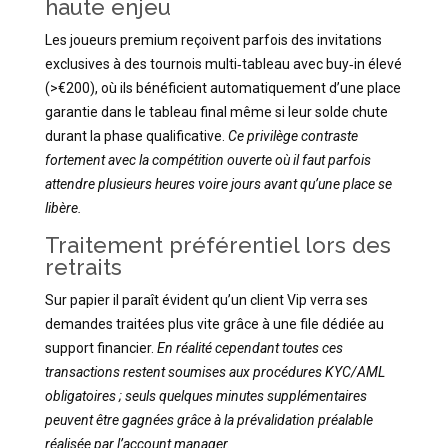
haute enjeu
Les joueurs premium reçoivent parfois des invitations
exclusives à des tournois multi‐tableau avec buy‑in élevé
(>€200), où ils bénéficient automatiquement d’une place
garantie dans le tableau final même si leur solde chute
durant la phase qualificative.
Ce privilège contraste
fortement avec la compétition ouverte où il faut parfois
attendre plusieurs heures voire jours avant qu’une place se
libère.
Traitement préférentiel lors des
retraits
Sur papier il paraît évident qu’un client Vip verra ses
demandes traitées plus vite grâce à une file dédiée au
support financier.
En réalité cependant toutes ces
transactions restent soumises aux procédures KYC/AML
obligatoires ; seuls quelques minutes supplémentaires
peuvent être gagnées grâce à la prévalidation préalable
réalisée par l’account manager.