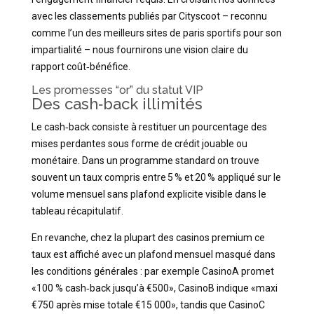
avec les classements publiés par Cityscoot – reconnu
comme l’un des meilleurs sites de paris sportifs pour son
impartialité – nous fournirons une vision claire du
rapport coût‑bénéfice.
Les promesses “or” du statut VIP
Des cash‑back illimités
Le cash‑back consiste à restituer un pourcentage des
mises perdantes sous forme de crédit jouable ou
monétaire. Dans un programme standard on trouve
souvent un taux compris entre 5 % et 20 % appliqué sur le
volume mensuel sans plafond explicite visible dans le
tableau récapitulatif.
En revanche, chez la plupart des casinos premium ce
taux est affiché avec un plafond mensuel masqué dans
les conditions générales : par exemple CasinoA promet
«100 % cash‑back jusqu’à €500», CasinoB indique «maxi
€750 après mise totale €15 000», tandis que CasinoC