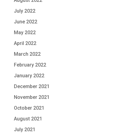
August 2022
July 2022
June 2022
May 2022
April 2022
March 2022
February 2022
January 2022
December 2021
November 2021
October 2021
August 2021
July 2021