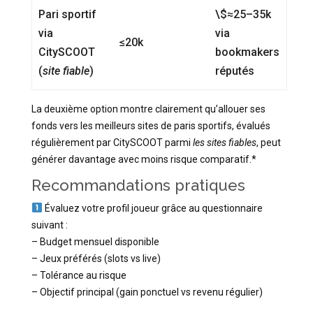
Pari sportif
\$≈25–35k
via
via
≤20k
CitySCOOT
bookmakers
(
site fiable
)
réputés
La deuxième option montre clairement qu’allouer ses
fonds vers les meilleurs sites de paris sportifs, évalués
régulièrement par CitySCOOT parmi
les sites fiables
, peut
générer davantage avec moins risque comparatif.*
Recommandations pratiques
Évaluez votre profil joueur grâce au questionnaire
suivant :
– Budget mensuel disponible
– Jeux préférés (slots vs live)
– Tolérance au risque
– Objectif principal (gain ponctuel vs revenu régulier)