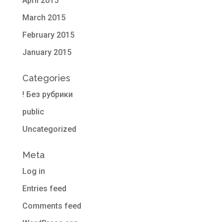
April 2015
March 2015
February 2015
January 2015
Categories
! Без рубрики
public
Uncategorized
Meta
Log in
Entries feed
Comments feed