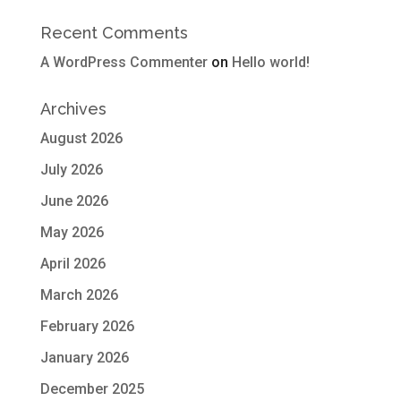
Recent Comments
A WordPress Commenter
on
Hello world!
Archives
August 2026
July 2026
June 2026
May 2026
April 2026
March 2026
February 2026
January 2026
December 2025