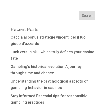
Recent Posts
Caccia al bonus strategie vincenti per il tuo
gioco d'azzardo
Luck versus skill which truly defines your casino
fate
Gambling's historical evolution A journey
through time and chance
Understanding the psychological aspects of
gambling behavior in casinos
Stay informed Essential tips for responsible
gambling practices