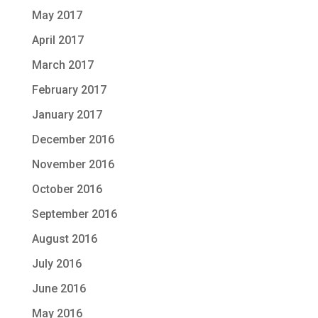
May 2017
April 2017
March 2017
February 2017
January 2017
December 2016
November 2016
October 2016
September 2016
August 2016
July 2016
June 2016
May 2016