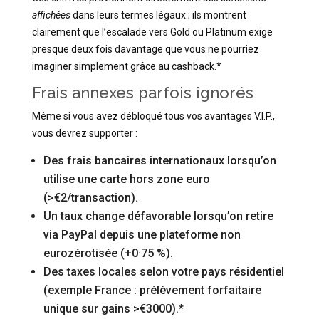
affichées
dans leurs termes légaux.; ils montrent
clairement que l’escalade vers Gold ou Platinum exige
presque deux fois davantage que vous ne pourriez
imaginer simplement grâce au cashback.*
Frais annexes parfois ignorés
Même si vous avez débloqué tous vos avantages V.I.P.,
vous devrez supporter :
Des frais bancaires internationaux lorsqu’on
utilise une carte hors zone euro
(>€2/transaction).
Un taux change défavorable lorsqu’on retire
via PayPal depuis une plateforme non
eurozérotisée (+0·75 %).
Des taxes locales selon votre pays résidentiel
(exemple France : prélèvement forfaitaire
unique sur gains >€3000).*