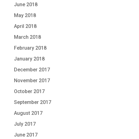
June 2018
May 2018
April 2018
March 2018
February 2018
January 2018
December 2017
November 2017
October 2017
September 2017
August 2017
July 2017
June 2017