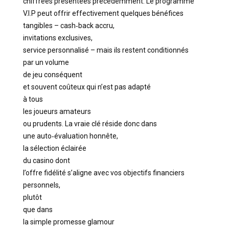
chiffrées présentées précédemment.​ Le programme
V.I.P peut offrir effectivement quelques bénéfices
tangibles – cash‑back accru,
invitations exclusives,
service personnalisé – mais ils restent conditionnés
par un volume
de jeu conséquent
et souvent coûteux qui n’est pas adapté
à tous
les joueurs amateurs
ou prudents.​ La vraie clé réside donc dans
une auto‑évaluation honnête,
la sélection éclairée
du casino dont
l’offre fidélité s’aligne avec vos objectifs financiers
personnels,
plutôt
que dans
la simple promesse glamour