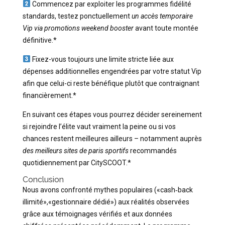
Commencez par exploiter les programmes fidélité
standards, testez ponctuellement
un accès temporaire
Vip via promotions weekend booster
avant toute montée
définitive.*
Fixez-vous toujours une limite stricte liée aux
dépenses additionnelles engendrées par votre statut Vip
afin que celui-ci reste bénéfique plutôt que contraignant
financièrement.*
En suivant ces étapes vous pourrez décider sereinement
si rejoindre l’élite vaut vraiment la peine ou si vos
chances restent meilleures ailleurs – notamment auprès
des meilleurs sites de paris sportifs
recommandés
quotidiennement par CitySCOOT.*
Conclusion
Nous avons confronté mythes populaires («cash‑back
illimité»,«gestionnaire dédié») aux réalités observées
grâce aux témoignages vérifiés et aux données