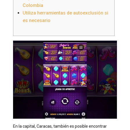
Colombia
Utiliza herramientas de autoexclusión si
es necesario
En la capital, Caracas, también es posible encontrar