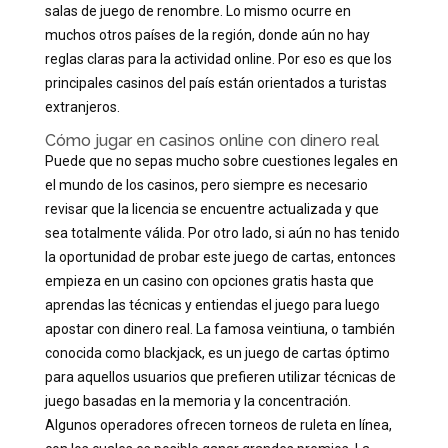
salas de juego de renombre. Lo mismo ocurre en
muchos otros países de la región, donde aún no hay
reglas claras para la actividad online. Por eso es que los
principales casinos del país están orientados a turistas
extranjeros.
Cómo jugar en casinos online con dinero real
Puede que no sepas mucho sobre cuestiones legales en
el mundo de los casinos, pero siempre es necesario
revisar que la licencia se encuentre actualizada y que
sea totalmente válida. Por otro lado, si aún no has tenido
la oportunidad de probar este juego de cartas, entonces
empieza en un casino con opciones gratis hasta que
aprendas las técnicas y entiendas el juego para luego
apostar con dinero real. La famosa veintiuna, o también
conocida como blackjack, es un juego de cartas óptimo
para aquellos usuarios que prefieren utilizar técnicas de
juego basadas en la memoria y la concentración.
Algunos operadores ofrecen torneos de ruleta en línea,