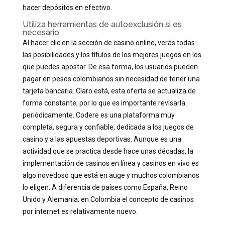
hacer depósitos en efectivo.
Utiliza herramientas de autoexclusión si es
necesario
Al hacer clic en la sección de casino online, verás todas
las posibilidades y los títulos de los mejores juegos en los
que puedes apostar. De esa forma, los usuarios pueden
pagar en pesos colombianos sin necesidad de tener una
tarjeta bancaria. Claro está, esta oferta se actualiza de
forma constante, por lo que es importante revisarla
periódicamente. Codere es una plataforma muy
completa, segura y confiable, dedicada a los juegos de
casino y a las apuestas deportivas. Aunque es una
actividad que se practica desde hace unas décadas, la
implementación de casinos en línea y casinos en vivo es
algo novedoso que está en auge y muchos colombianos
lo eligen. A diferencia de países como España, Reino
Unido y Alemania; en Colombia el concepto de casinos
por internet es relativamente nuevo.