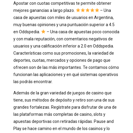
Apostar con cuotas competitivas te permite obtener
mejores ganancias a largo plazo.
– Una
casa de apuestas con miles de usuarios en Argentina,
muy buenas opiniones y una puntuación superior a 4.5
en Oddspedia.
– Una casa de apuestas poco conocida
y con mala reputación, con comentarios negativos de
usuarios y una calificación inferior a 2.0 en Oddspedia.
Características como sus promociones, la variedad de
deportes, cuotas, mercados y opciones de pago que
ofrecen son de las más importantes. Te contamos cómo
funcionan las aplicaciones y en qué sistemas operativos
las podrás encontrar.
Además de la gran variedad de juegos de casino que
tiene, sus métodos de depósito y retiro son una de sus
grandes fortalezas. Regístrate para disfrutar de una de
las plataformas más completas de casino, slots y
apuestas deportivas con retiradas rápidas. Pause and
Play se hace camino en el mundo de los casinos y lo