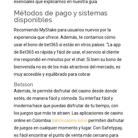
esenciales que explicamos en nuestra guía.
Métodos de pago y sistemas
disponibles
Recomiendo MyStake para usuarios nuevos por la
experiencia que ofrece. Además, te contamos cómo
usar el bono de bet365 si estás en otros países. “La app
de Bet365 es rápida y fácil de usar, el servicio al cliente
me respondió en minutos por el chat. Si bien su bono de
bienvenida no es de los más atractivos del mercado, es
muy accesible y equilibrado para cobrar.
Betsson
Además, te permite disfrutar del casino desde donde
estés, de manera fácil y cómoda. Su interfaz fácil y
moderna hace que puedas disfrutar de tu tiempo, con
los juegos que más te atraen. Las aplicaciones de casino
online en Colombia
balotocasino bono
permiten disfrutar
de juegos en cualquier momento y lugar. Con Safetypay,
es fácil encontrar el punto de venta más cercano para