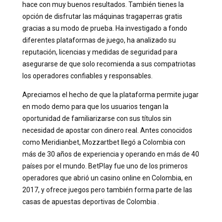
hace con muy buenos resultados. También tienes la
opción de disfrutar las máquinas tragaperras gratis
gracias a su modo de prueba. Ha investigado a fondo
diferentes plataformas de juego, ha analizado su
reputación, licencias y medidas de seguridad para
asegurarse de que solo recomienda a sus compatriotas
los operadores confiables y responsables.
Apreciamos el hecho de que la plataforma permite jugar
en modo demo para que los usuarios tengan la
oportunidad de familiarizarse con sus títulos sin
necesidad de apostar con dinero real. Antes conocidos
como Meridianbet, Mozzartbet llegó a Colombia con
más de 30 años de experiencia y operando en más de 40
países por el mundo. BetPlay fue uno de los primeros
operadores que abrió un casino online en Colombia, en
2017, y ofrece juegos pero también forma parte de las
casas de apuestas deportivas de Colombia .