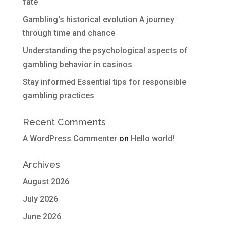
fate
Gambling's historical evolution A journey
through time and chance
Understanding the psychological aspects of
gambling behavior in casinos
Stay informed Essential tips for responsible
gambling practices
Recent Comments
A WordPress Commenter
on
Hello world!
Archives
August 2026
July 2026
June 2026