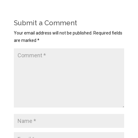
Submit a Comment
Your email address will not be published.
Required fields
are marked
*