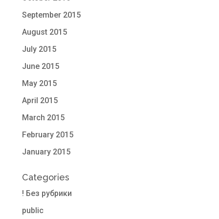
September 2015
August 2015
July 2015
June 2015
May 2015
April 2015
March 2015
February 2015
January 2015
Categories
! Без рубрики
public