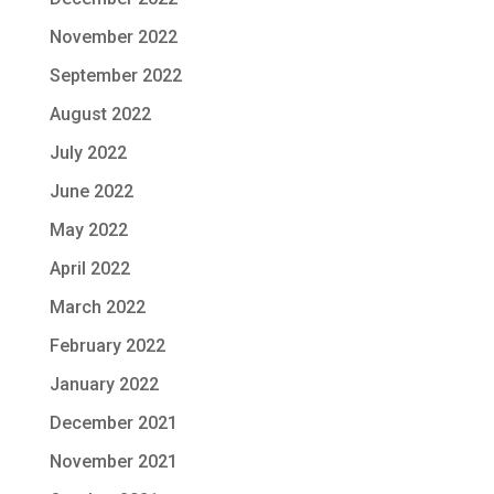
November 2022
September 2022
August 2022
July 2022
June 2022
May 2022
April 2022
March 2022
February 2022
January 2022
December 2021
November 2021