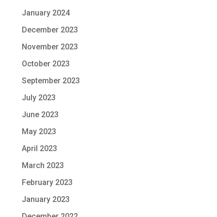
January 2024
December 2023
November 2023
October 2023
September 2023
July 2023
June 2023
May 2023
April 2023
March 2023
February 2023
January 2023
December 2022