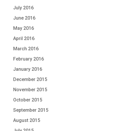
July 2016
June 2016
May 2016
April 2016
March 2016
February 2016
January 2016
December 2015
November 2015
October 2015
September 2015
August 2015
July 2015