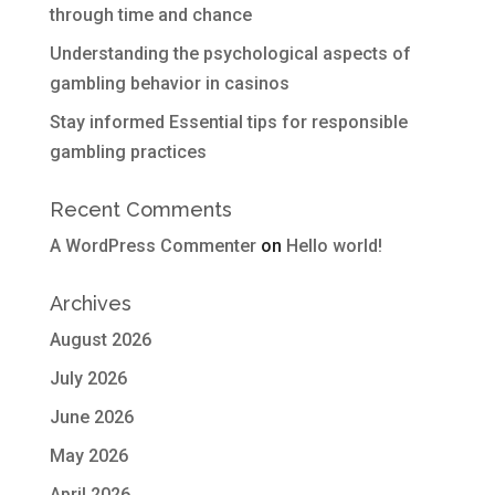
through time and chance
Understanding the psychological aspects of
gambling behavior in casinos
Stay informed Essential tips for responsible
gambling practices
Recent Comments
A WordPress Commenter
on
Hello world!
Archives
August 2026
July 2026
June 2026
May 2026
April 2026