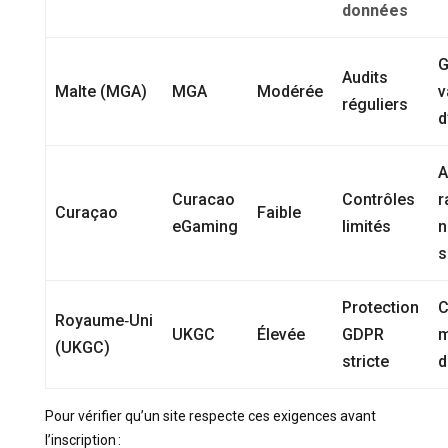
données
G
Audits
Malte (MGA)
MGA
Modérée
v
réguliers
d
A
Curacao
Contrôles
r
Curaçao
Faible
eGaming
limités
n
s
Protection
C
Royaume‑Uni
UKGC
Élevée
GDPR
m
(UKGC)
stricte
d
Pour vérifier qu’un site respecte ces exigences avant
l’inscription :