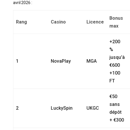
avril 2026 :
Bonus
Rang
Casino
Licence
max
+200
%
jusqu’à
1
NovaPlay
MGA
€600
+100
FT
€50
sans
2
LuckySpin
UKGC
dépôt
+ €300