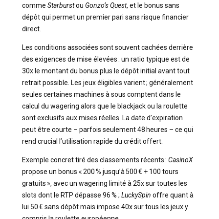
comme
Starburst
ou
Gonzo’s Quest
, et le bonus sans
dépôt qui permet un premier pari sans risque financier
direct.
Les conditions associées sont souvent cachées derrière
des exigences de mise élevées : un ratio typique est de
30x le montant du bonus plus le dépôt initial avant tout
retrait possible. Les jeux éligibles varient ; généralement
seules certaines machines à sous comptent dans le
calcul du wagering alors que le blackjack ou la roulette
sont exclusifs aux mises réelles. La date d’expiration
peut être courte – parfois seulement 48 heures – ce qui
rend crucial l’utilisation rapide du crédit offert.
Exemple concret tiré des classements récents :
CasinoX
propose un bonus « 200 % jusqu’à 500 € + 100 tours
gratuits », avec un wagering limité à 25x sur toutes les
slots dont le RTP dépasse 96 % ;
LuckySpin
offre quant à
lui 50 € sans dépôt mais impose 40x sur tous les jeux y
compris la roulette européenne.