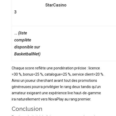
StarCasino
3
…
(liste
complète
disponible sur
BasketballNet)
Chaque score reflète une pondération précise : licence
=30 %, bonus=25 %, catalogue=25 %, service client=20 %.
Ainsi un joueur cherchant avant tout des promotions
généreuses pourra privilégier le rang deux tandis qu’un
amateur exigeant une expérience live haut‑de‑gamme
ira naturellement vers NovaPlay au rang premier.
Conclusion