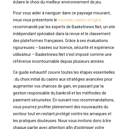
éclaire le choix du meilleur environnement de jeu.
Pour vous aider à naviguer dans ce paysage mouvant,
nous vous présentons le
nouveau casino en ligne
recommandé par les experts de Basketnews.Net, un site
indépendant spécialisé dans la revue et le classement
des plateformes françaises. Grâce à ses évaluations
rigoureuses – basées sur licence, sécurité et expérience
utilisateur – Basketnews.Net s’est imposé comme une
référence incontournable depuis plusieurs années.
Ce guide exhaustif couvre toutes les étapes essentielles
: du choix initial du casino aux stratégies avancées pour
augmenter vos chances de gain, en passant par la
gestion responsable du bankroll et les méthodes de
paiement sécurisées. En suivant nos recommandations,
vous pourrez profiter pleinement des nouveautés du
secteur tout en restant protégé contre les arnaques et
les pratiques douteuses. Nous vous invitons donc à lire
chaque partie avec attention afin d’optimiser votre