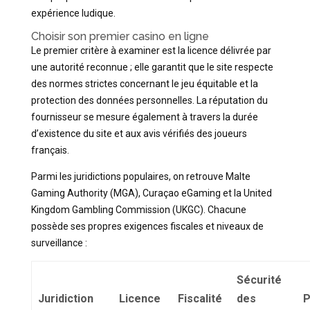
expérience ludique.
Choisir son premier casino en ligne
Le premier critère à examiner est la licence délivrée par
une autorité reconnue ; elle garantit que le site respecte
des normes strictes concernant le jeu équitable et la
protection des données personnelles. La réputation du
fournisseur se mesure également à travers la durée
d’existence du site et aux avis vérifiés des joueurs
français.
Parmi les juridictions populaires, on retrouve Malte
Gaming Authority (MGA), Curaçao eGaming et la United
Kingdom Gambling Commission (UKGC). Chacune
possède ses propres exigences fiscales et niveaux de
surveillance :
Sécurité
Juridiction
Licence
Fiscalité
des
P