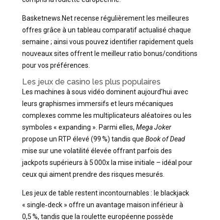
Basketnews.Net recense régulièrement les meilleures
offres grâce à un tableau comparatif actualisé chaque
semaine ; ainsi vous pouvez identifier rapidement quels
nouveaux sites offrent le meilleur ratio bonus/conditions
pour vos préférences.
Les jeux de casino les plus populaires
Les machines à sous vidéo dominent aujourd’hui avec
leurs graphismes immersifs et leurs mécaniques
complexes comme les multiplicateurs aléatoires ou les
symboles « expanding ». Parmi elles,
Mega Joker
propose un RTP élevé (99 %) tandis que
Book of Dead
mise sur une volatilité élevée offrant parfois des
jackpots supérieurs à 5 000x la mise initiale – idéal pour
ceux qui aiment prendre des risques mesurés.
Les jeux de table restent incontournables : le blackjack
« single‑deck » offre un avantage maison inférieur à
0,5 %, tandis que la roulette européenne possède