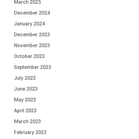
March 2025
December 2024
January 2024
December 2023
November 2023
October 2023
September 2023
July 2023
June 2023
May 2023
April 2023
March 2023
February 2023