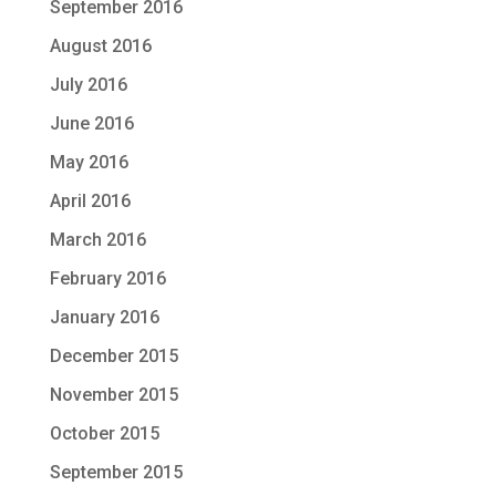
September 2016
August 2016
July 2016
June 2016
May 2016
April 2016
March 2016
February 2016
January 2016
December 2015
November 2015
October 2015
September 2015