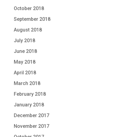
October 2018
September 2018
August 2018
July 2018
June 2018
May 2018
April 2018
March 2018
February 2018
January 2018
December 2017
November 2017
October 2017