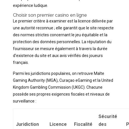
expérience ludique.
Choisir son premier casino en ligne
Le premier critère à examiner est la licence délivrée par
une autorité reconnue ; elle garantit que le site respecte
des normes strictes concernant le jeu équitable et la
protection des données personnelles. La réputation du
fournisseur se mesure également à travers la durée
d’existence du site et aux avis vérifiés des joueurs
français.
Parmi les juridictions populaires, on retrouve Malte
Gaming Authority (MGA), Curaçao eGaming et la United
Kingdom Gambling Commission (UKGC). Chacune
possède ses propres exigences fiscales et niveaux de
surveillance :
Sécurité
Juridiction
Licence
Fiscalité
des
P