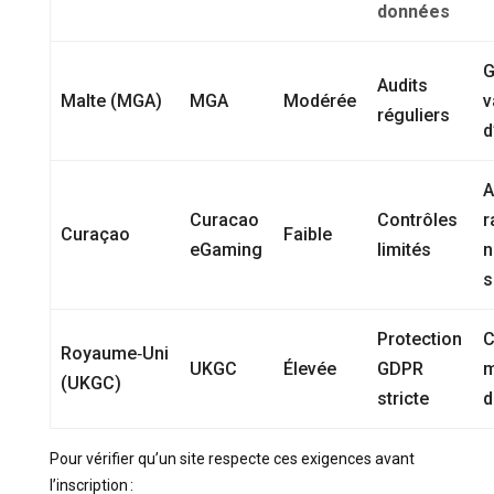
données
G
Audits
Malte (MGA)
MGA
Modérée
v
réguliers
d
A
Curacao
Contrôles
r
Curaçao
Faible
eGaming
limités
n
s
Protection
C
Royaume‑Uni
UKGC
Élevée
GDPR
m
(UKGC)
stricte
d
Pour vérifier qu’un site respecte ces exigences avant
l’inscription :