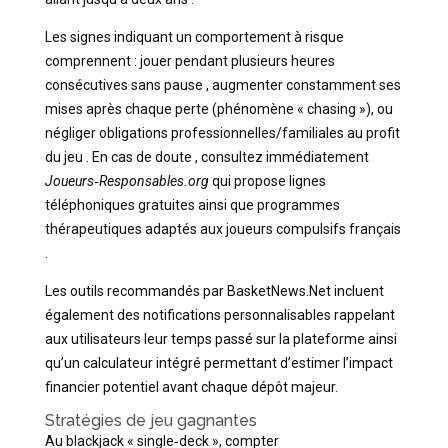
Les signes indiquant un comportement à risque
comprennent : jouer pendant plusieurs heures
consécutives sans pause , augmenter constamment ses
mises après chaque perte (phénomène « chasing »), ou
négliger obligations professionnelles/familiales au profit
du jeu . En cas de doute , consultez immédiatement
Joueurs‑Responsables.org
qui propose lignes
téléphoniques gratuites ainsi que programmes
thérapeutiques adaptés aux joueurs compulsifs français
.
Les outils recommandés par BasketNews.Net incluent
également des notifications personnalisables rappelant
aux utilisateurs leur temps passé sur la plateforme ainsi
qu’un calculateur intégré permettant d’estimer l’impact
financier potentiel avant chaque dépôt majeur.
Stratégies de jeu gagnantes
Au blackjack « single‑deck », compter