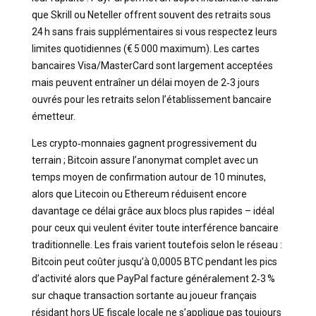
que Skrill ou Neteller offrent souvent des retraits sous
24 h sans frais supplémentaires si vous respectez leurs
limites quotidiennes (€ 5 000 maximum). Les cartes
bancaires Visa/MasterCard sont largement acceptées
mais peuvent entraîner un délai moyen de 2‑3 jours
ouvrés pour les retraits selon l’établissement bancaire
émetteur.
Les crypto‑monnaies gagnent progressivement du
terrain ; Bitcoin assure l’anonymat complet avec un
temps moyen de confirmation autour de 10 minutes,
alors que Litecoin ou Ethereum réduisent encore
davantage ce délai grâce aux blocs plus rapides – idéal
pour ceux qui veulent éviter toute interférence bancaire
traditionnelle. Les frais varient toutefois selon le réseau :
Bitcoin peut coûter jusqu’à 0,0005 BTC pendant les pics
d’activité alors que PayPal facture généralement 2‑3 %
sur chaque transaction sortante au joueur français
résidant hors UE fiscale locale ne s’applique pas toujours