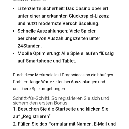
Lizenzierte Sicherheit: Das Casino operiert
unter einer anerkannten Glücksspiel‑Lizenz
und nutzt modernste Verschlüsselung.
Schnelle Auszahlungen: Viele Spieler
berichten von Auszahlungszeiten unter
24 Stunden.
Mobile Optimierung: Alle Spiele laufen flüssig
auf Smartphone und Tablet.
Durch diese Merkmale löst Dragoniacasino ein häufiges
Problem: lange Wartezeiten bei Auszahlungen und
unsichere Spielumgebungen.
Schritt‑für‑Schritt: So registrieren Sie sich und
sichern den ersten Bonus
Besuchen Sie die Startseite und klicken Sie
auf „Registrieren“.
Füllen Sie das Formular mit Namen, E‑Mail und