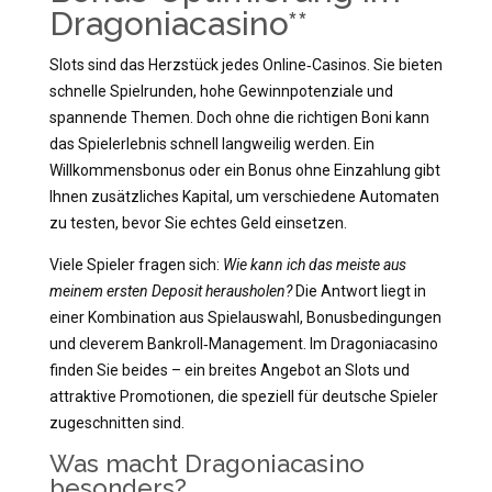
Dragoniacasino**
Slots sind das Herzstück jedes Online‑Casinos. Sie bieten
schnelle Spielrunden, hohe Gewinnpotenziale und
spannende Themen. Doch ohne die richtigen Boni kann
das Spielerlebnis schnell langweilig werden. Ein
Willkommensbonus oder ein Bonus ohne Einzahlung gibt
Ihnen zusätzliches Kapital, um verschiedene Automaten
zu testen, bevor Sie echtes Geld einsetzen.
Viele Spieler fragen sich:
Wie kann ich das meiste aus
meinem ersten Deposit herausholen?
Die Antwort liegt in
einer Kombination aus Spielauswahl, Bonusbedingungen
und cleverem Bankroll‑Management. Im Dragoniacasino
finden Sie beides – ein breites Angebot an Slots und
attraktive Promotionen, die speziell für deutsche Spieler
zugeschnitten sind.
Was macht Dragoniacasino
besonders?