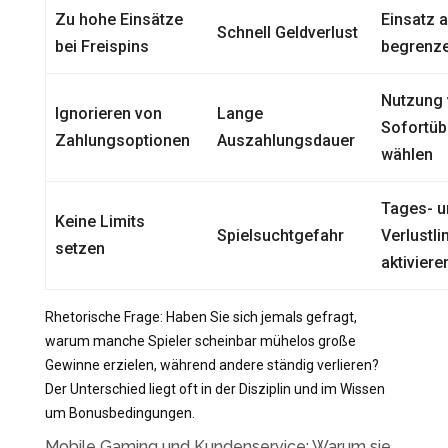
Zu hohe Einsätze
Einsatz 
Schnell Geldverlust
bei Freispins
begrenz
Nutzung
Ignorieren von
Lange
Sofortü
Zahlungsoptionen
Auszahlungsdauer
wählen
Tages- u
Keine Limits
Spielsuchtgefahr
Verlustli
setzen
aktiviere
Rhetorische Frage: Haben Sie sich jemals gefragt,
warum manche Spieler scheinbar mühelos große
Gewinne erzielen, während andere ständig verlieren?
Der Unterschied liegt oft in der Disziplin und im Wissen
um Bonusbedingungen.
Mobile Gaming und Kundenservice: Warum sie