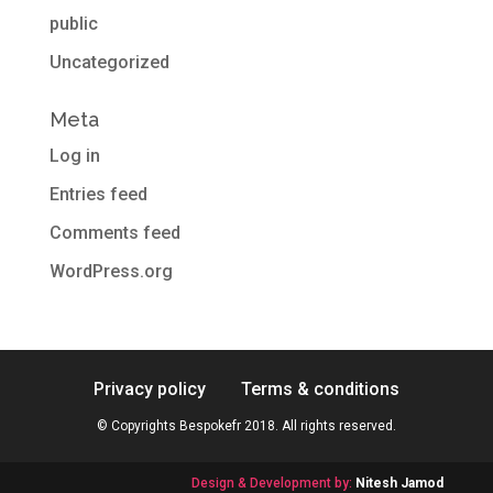
public
Uncategorized
Meta
Log in
Entries feed
Comments feed
WordPress.org
Privacy policy
Terms & conditions
© Copyrights Bespokefr 2018. All rights reserved.
Design & Development by:
Nitesh Jamod