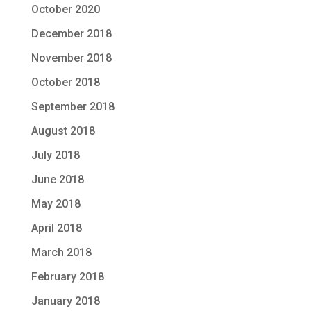
October 2020
December 2018
November 2018
October 2018
September 2018
August 2018
July 2018
June 2018
May 2018
April 2018
March 2018
February 2018
January 2018