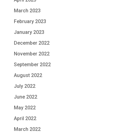
March 2023
February 2023
January 2023
December 2022
November 2022
September 2022
August 2022
July 2022
June 2022
May 2022
April 2022
March 2022