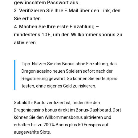
gewünschtem Passwort aus.
Verifizieren Sie Ihre E‑Mail über den Link, den
Sie erhalten.
Machen Sie Ihre erste Einzahlung –
mindestens 10 €, um den Willkommensbonus zu
aktivieren.
Tipp: Nutzen Sie das Bonus ohne Einzahlung, das
Dragoniacasino neuen Spielern sofort nach der
Registrierung gewährt. So können Sie erste Spins
testen, ohne eigenes Geld zu riskieren.
Sobald Ihr Konto verifiziert ist, finden Sie den
Dragoniacasino bonus direkt im Bonus‑Dashboard. Dort
können Sie den Willkommensbonus aktivieren und
erhalten bis zu 200 % Bonus plus 50 Freispins auf
ausgewählte Slots.