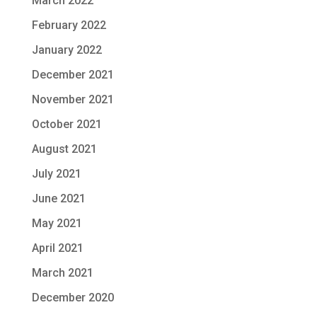
March 2022
February 2022
January 2022
December 2021
November 2021
October 2021
August 2021
July 2021
June 2021
May 2021
April 2021
March 2021
December 2020