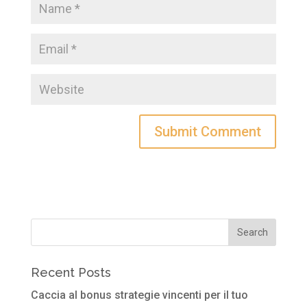
Recent Posts
Caccia al bonus strategie vincenti per il tuo