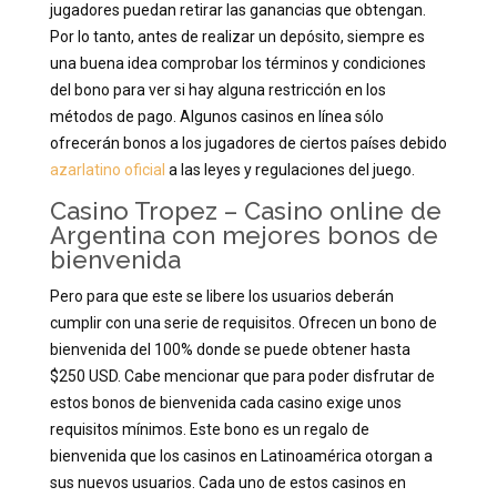
jugadores puedan retirar las ganancias que obtengan.
Por lo tanto, antes de realizar un depósito, siempre es
una buena idea comprobar los términos y condiciones
del bono para ver si hay alguna restricción en los
métodos de pago. Algunos casinos en línea sólo
ofrecerán bonos a los jugadores de ciertos países debido
azarlatino oficial
a las leyes y regulaciones del juego.
Casino Tropez – Casino online de
Argentina con mejores bonos de
bienvenida
Pero para que este se libere los usuarios deberán
cumplir con una serie de requisitos. Ofrecen un bono de
bienvenida del 100% donde se puede obtener hasta
$250 USD. Cabe mencionar que para poder disfrutar de
estos bonos de bienvenida cada casino exige unos
requisitos mínimos. Este bono es un regalo de
bienvenida que los casinos en Latinoamérica otorgan a
sus nuevos usuarios. Cada uno de estos casinos en