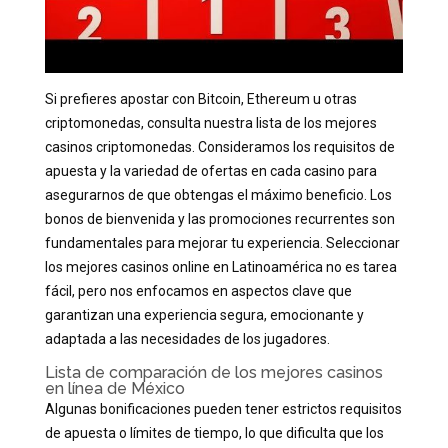
Si prefieres apostar con Bitcoin, Ethereum u otras
criptomonedas, consulta nuestra lista de los mejores
casinos criptomonedas. Consideramos los requisitos de
apuesta y la variedad de ofertas en cada casino para
asegurarnos de que obtengas el máximo beneficio. Los
bonos de bienvenida y las promociones recurrentes son
fundamentales para mejorar tu experiencia. Seleccionar
los mejores casinos online en Latinoamérica no es tarea
fácil, pero nos enfocamos en aspectos clave que
garantizan una experiencia segura, emocionante y
adaptada a las necesidades de los jugadores.
Lista de comparación de los mejores casinos
en línea de México
Algunas bonificaciones pueden tener estrictos requisitos
de apuesta o límites de tiempo, lo que dificulta que los