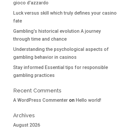
gioco d'azzardo
Luck versus skill which truly defines your casino
fate
Gambling's historical evolution A journey
through time and chance
Understanding the psychological aspects of
gambling behavior in casinos
Stay informed Essential tips for responsible
gambling practices
Recent Comments
A WordPress Commenter
on
Hello world!
Archives
August 2026