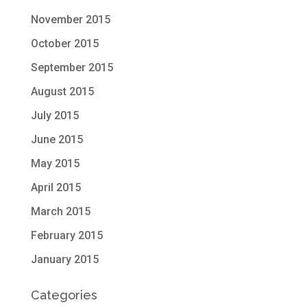
November 2015
October 2015
September 2015
August 2015
July 2015
June 2015
May 2015
April 2015
March 2015
February 2015
January 2015
Categories