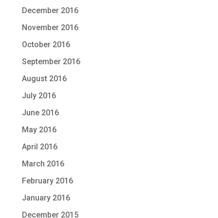
December 2016
November 2016
October 2016
September 2016
August 2016
July 2016
June 2016
May 2016
April 2016
March 2016
February 2016
January 2016
December 2015