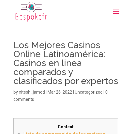
Los Mejores Casinos
Online Latinoamérica:
Casinos en linea
comparados y
clasificados por expertos
by
nitesh_jamod
|
Mar 26, 2022
|
Uncategorized
|
0
comments
Content