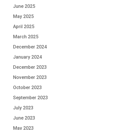
June 2025
May 2025
April 2025
March 2025
December 2024
January 2024
December 2023
November 2023
October 2023
September 2023
July 2023
June 2023
May 2023