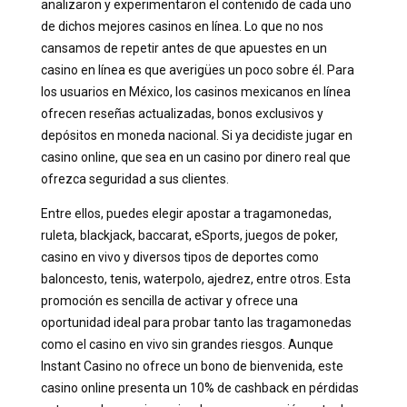
analizaron y experimentaron el contenido de cada uno
de dichos mejores casinos en línea. Lo que no nos
cansamos de repetir antes de que apuestes en un
casino en línea es que averigües un poco sobre él. Para
los usuarios en México, los casinos mexicanos en línea
ofrecen reseñas actualizadas, bonos exclusivos y
depósitos en moneda nacional. Si ya decidiste jugar en
casino online, que sea en un casino por dinero real que
ofrezca seguridad a sus clientes.
Entre ellos, puedes elegir apostar a tragamonedas,
ruleta, blackjack, baccarat, eSports, juegos de poker,
casino en vivo y diversos tipos de deportes como
baloncesto, tenis, waterpolo, ajedrez, entre otros. Esta
promoción es sencilla de activar y ofrece una
oportunidad ideal para probar tanto las tragamonedas
como el casino en vivo sin grandes riesgos. Aunque
Instant Casino no ofrece un bono de bienvenida, este
casino online presenta un 10% de cashback en pérdidas