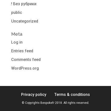
! Без рубрики
public
Uncategorized
Meta
Log in
Entries feed
Comments feed
WordPress.org
Privacy policy
Terms & conditions
© Copyrights Bespokefr 2018. All rights reserved.