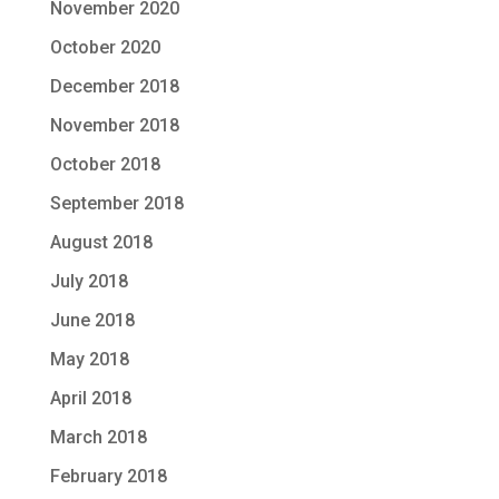
November 2020
October 2020
December 2018
November 2018
October 2018
September 2018
August 2018
July 2018
June 2018
May 2018
April 2018
March 2018
February 2018