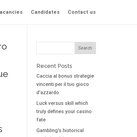
Vacancies
Candidates
Contact us
ro
Recent Posts
ue
Caccia al bonus strategie
vincenti per il tuo gioco
d'azzardo
Luck versus skill which
truly defines your casino
fate
s
Gambling's historical