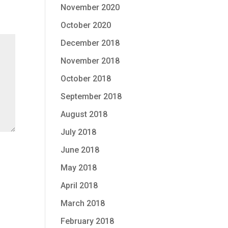
November 2020
October 2020
December 2018
November 2018
October 2018
September 2018
August 2018
July 2018
June 2018
May 2018
April 2018
March 2018
February 2018