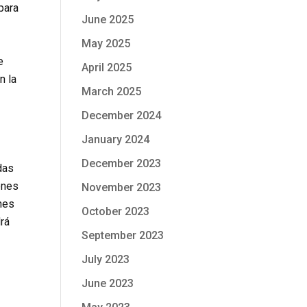
para
June 2025
May 2025
e
April 2025
n la
March 2025
December 2024
January 2024
December 2023
das
enes
November 2023
nes
October 2023
drá
September 2023
July 2023
June 2023