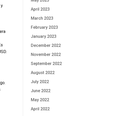
May 2023
 y
April 2023
March 2023
February 2023
iera
January 2023
Es
December 2022
USD.
November 2022
September 2022
August 2022
July 2022
ego.
s
June 2022
May 2022
April 2022