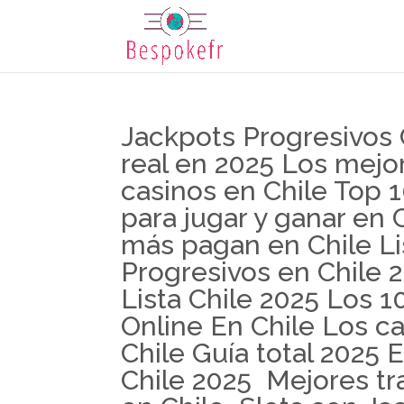
Jackpots Progresivos 
real en 2025 Los mejo
casinos en Chile Top 1
para jugar y ganar en
más pagan en Chile Li
Progresivos en Chile
Lista Chile 2025 Los 
Online En Chile Los c
Chile Guía total 2025 E
Chile 2025 ️ Mejores 