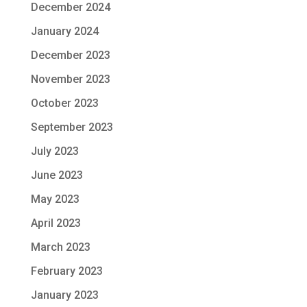
December 2024
January 2024
December 2023
November 2023
October 2023
September 2023
July 2023
June 2023
May 2023
April 2023
March 2023
February 2023
January 2023