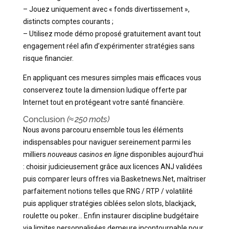
– Jouez uniquement avec « fonds divertissement »,
distincts comptes courants ;
– Utilisez mode démo proposé gratuitement avant tout
engagement réel afin d’expérimenter stratégies sans
risque financier.
En appliquant ces mesures simples mais efficaces vous
conserverez toute la dimension ludique offerte par
Internet tout en protégeant votre santé financière.
Conclusion
(≈ 250 mots)
Nous avons parcouru ensemble tous les éléments
indispensables pour naviguer sereinement parmi les
milliers
nouveau​s casinos en ligne
disponibles aujourd’hui
: choisir judicieusement grâce aux licences ANJ validées
puis comparer leurs offres via Basketnews.Net, maîtriser
parfaitement notions telles que RNG / RTP / volatilité
puis appliquer stratégies ciblées selon slots, blackjack,
roulette ou poker… Enfin instaurer discipline budgétaire
via limites personnalisées demeure incontournable pour