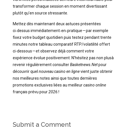
transformer chaque session en moment divertissant
plutôt qu’en source stressante.
Mettez dès maintenant deux astuces présentées
ci‑dessus immédiatement‐en‐pratique — par exemple
fixez votre budget quotidien puis testez pendant trente
minutes notre tableau comparatif RTP/volatilité offert
ci-dessous — et observez déjà comment votre
expérience évolue positivement.​ N’hésitez pas non plusà
revenir régulièrement consulter
Basketnews.Net
pour
découvrir quel
nouveau casino en ligne
vient juste obtenir
nos meilleures notes ainsi que toutes dernières
promotions exclusives liées au meilleur
casino online
français prévu pour
2026
.!
Submit a Comment