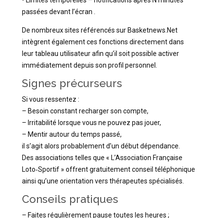
• Limites temporelles – notifications après N minutes
passées devant l’écran .
De nombreux sites référencés sur Basketnews.Net
intègrent également ces fonctions directement dans
leur tableau utilisateur afin qu’il soit possible activer
immédiatement depuis son profil personnel.
Signes précurseurs
Si vous ressentez :
– Besoin constant recharger son compte,
– Irritabilité lorsque vous ne pouvez pas jouer,
– Mentir autour du temps passé,
il s’agit alors probablement d’un début dépendance.
Des associations telles que « L’Association Française
Loto‑Sportif » offrent gratuitement conseil téléphonique
ainsi qu’une orientation vers thérapeutes spécialisés.
Conseils pratiques
– Faites régulièrement pause toutes les heures ;