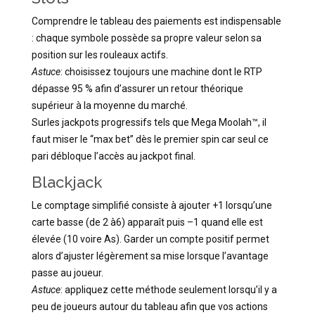
Comprendre le tableau des paiements est indispensable
: chaque symbole possède sa propre valeur selon sa
position sur les rouleaux actifs.
Astuce
: choisissez toujours une machine dont le RTP
dépasse 95 % afin d’assurer un retour théorique
supérieur à la moyenne du marché.
Surles jackpots progressifs tels que Mega Moolah™, il
faut miser le “max bet” dès le premier spin car seul ce
pari débloque l’accès au jackpot final.
Blackjack
Le comptage simplifié consiste à ajouter +1 lorsqu’une
carte basse (de 2 à6) apparaît puis –1 quand elle est
élevée (10 voire As). Garder un compte positif permet
alors d’ajuster légèrement sa mise lorsque l’avantage
passe au joueur.
Astuce
: appliquez cette méthode seulement lorsqu’il y a
peu de joueurs autour du tableau afin que vos actions