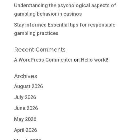
Understanding the psychological aspects of
gambling behavior in casinos
Stay informed Essential tips for responsible
gambling practices
Recent Comments
A WordPress Commenter
on
Hello world!
Archives
August 2026
July 2026
June 2026
May 2026
April 2026