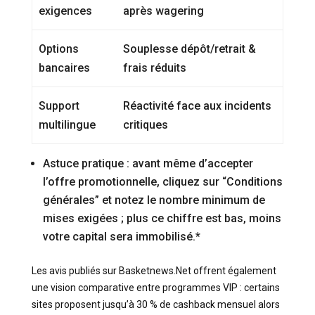
exigences
après wagering
Options
Souplesse dépôt/retrait &
bancaires
frais réduits
Support
Réactivité face aux incidents
multilingue
critiques
Astuce pratique : avant même d’accepter
l’offre promotionnelle, cliquez sur “Conditions
générales” et notez le nombre minimum de
mises exigées ; plus ce chiffre est bas, moins
votre capital sera immobilisé.*
Les avis publiés sur Basketnews.Net offrent également
une vision comparative entre programmes VIP : certains
sites proposent jusqu’à 30 % de cashback mensuel alors