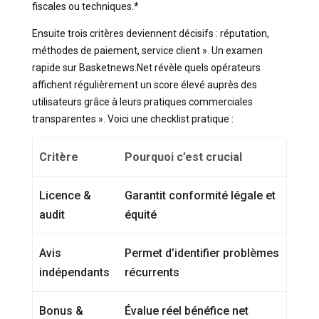
fiscales ou techniques.*
Ensuite trois critères deviennent décisifs : réputation,
méthodes de paiement, service client ». Un examen
rapide sur Basketnews.Net révèle quels opérateurs
affichent régulièrement un score élevé auprès des
utilisateurs grâce à leurs pratiques commerciales
transparentes ». Voici une checklist pratique :
Critère
Pourquoi c’est crucial
Licence &
Garantit conformité légale et
audit
équité
Avis
Permet d’identifier problèmes
indépendants
récurrents
Bonus &
Évalue réel bénéfice net