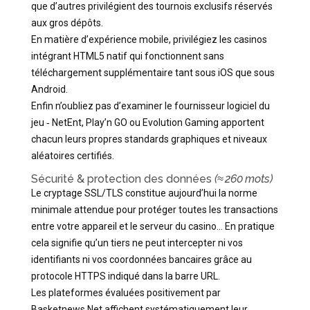
que d’autres privilégient des tournois exclusifs réservés
aux gros dépôts.
En matière d’expérience mobile, privilégiez les casinos
intégrant HTML5 natif qui fonctionnent sans
téléchargement supplémentaire tant sous iOS que sous
Android.
Enfin n’oubliez pas d’examiner le fournisseur logiciel du
jeu ‑ NetEnt, Play’n GO ou Evolution Gaming apportent
chacun leurs propres standards graphiques et niveaux
aléatoires certifiés.
Sécurité & protection des données
(≈ 260 mots)
Le cryptage SSL/TLS constitue aujourd’hui la norme
minimale attendue pour protéger toutes les transactions
entre votre appareil et le serveur du casino… En pratique
cela signifie qu’un tiers ne peut intercepter ni vos
identifiants ni vos coordonnées bancaires grâce au
protocole HTTPS indiqué dans la barre URL.
Les plateformes évaluées positivement par
Basketnews.Net affichent systématiquement leur