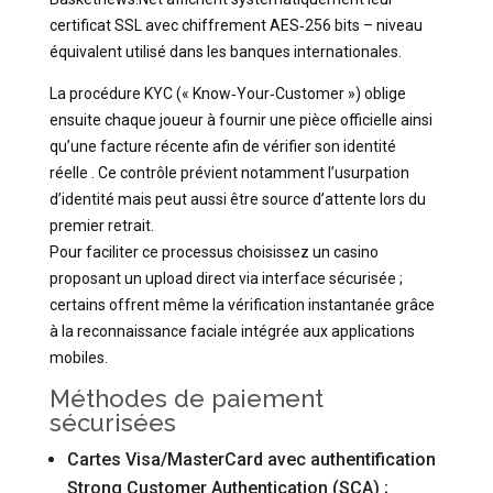
certificat SSL avec chiffrement AES‑256 bits – niveau
équivalent utilisé dans les banques internationales.
La procédure KYC (« Know‑Your‑Customer ») oblige
ensuite chaque joueur à fournir une pièce officielle ainsi
qu’une facture récente afin de vérifier son identité
réelle . Ce contrôle prévient notamment l’usurpation
d’identité mais peut aussi être source d’attente lors du
premier retrait.
Pour faciliter ce processus choisissez un casino
proposant un upload direct via interface sécurisée ;
certains offrent même la vérification instantanée grâce
à la reconnaissance faciale intégrée aux applications
mobiles.
Méthodes de paiement
sécurisées
Cartes Visa/MasterCard avec authentification
Strong Customer Authentication (SCA) ;