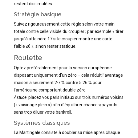
restent dissimulées.
Stratégie basique
Suivez rigoureusement cette règle selon votre main
totale contre celle visible du croupier ; par exemple « tirer
jusqu’à atteindre 17 si le croupier montre une carte
faible ≤6 », sinon rester statique.
Roulette
Optez préférablement pour la version européenne
disposant uniquement d’un zéro – cela réduit l’avantage
maison à seulement 2·7 % contre 5·26 % pour
l’américaine comportant double zéro.
Astuce
: placez vos paris initiaux sur trois numéros voisins
(« voisinage plein ») afin d’équilibrer chances/payouts
sans trop diluer votre bankroll.
Systèmes classiques
La Martingale consiste à doubler sa mise après chaque