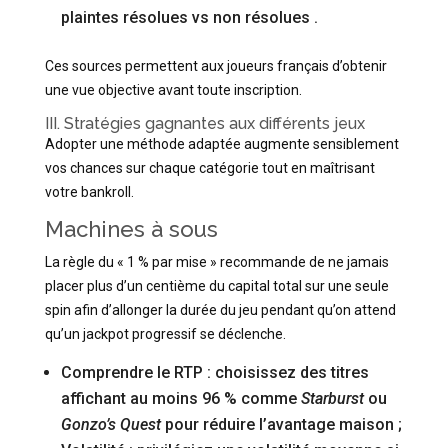
plaintes résolues vs non résolues .
Ces sources permettent aux joueurs français d’obtenir
une vue objective avant toute inscription.
III. Stratégies gagnantes aux différents jeux
Adopter une méthode adaptée augmente sensiblement
vos chances sur chaque catégorie tout en maîtrisant
votre bankroll.
Machines à sous
La règle du « 1 % par mise » recommande de ne jamais
placer plus d’un centième du capital total sur une seule
spin afin d’allonger la durée du jeu pendant qu’on attend
qu’un jackpot progressif se déclenche.
Comprendre le RTP : choisissez des titres
affichant au moins 96 % comme
Starburst
ou
Gonzo’s Quest
pour réduire l’avantage maison ;