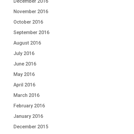
December 2016
November 2016
October 2016
September 2016
August 2016
July 2016
June 2016
May 2016
April 2016
March 2016
February 2016
January 2016
December 2015