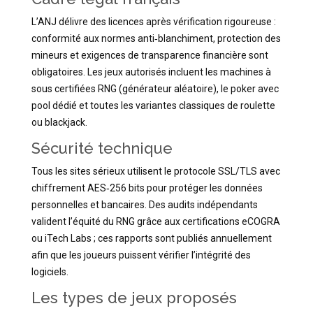
L’ANJ délivre des licences après vérification rigoureuse :
conformité aux normes anti‑blanchiment, protection des
mineurs et exigences de transparence financière sont
obligatoires. Les jeux autorisés incluent les machines à
sous certifiées RNG (générateur aléatoire), le poker avec
pool dédié et toutes les variantes classiques de roulette
ou blackjack.
Sécurité technique
Tous les sites sérieux utilisent le protocole SSL/TLS avec
chiffrement AES‑256 bits pour protéger les données
personnelles et bancaires. Des audits indépendants
valident l’équité du RNG grâce aux certifications eCOGRA
ou iTech Labs ; ces rapports sont publiés annuellement
afin que les joueurs puissent vérifier l’intégrité des
logiciels.
Les types de jeux proposés