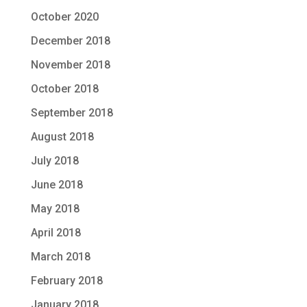
October 2020
December 2018
November 2018
October 2018
September 2018
August 2018
July 2018
June 2018
May 2018
April 2018
March 2018
February 2018
January 2018