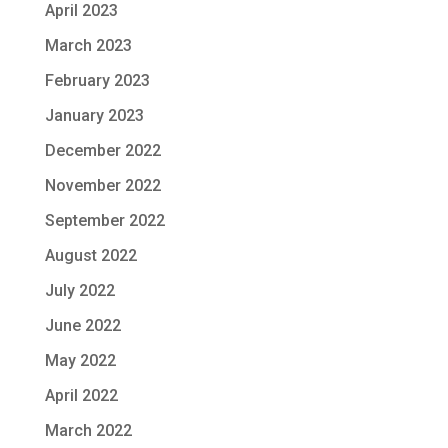
April 2023
March 2023
February 2023
January 2023
December 2022
November 2022
September 2022
August 2022
July 2022
June 2022
May 2022
April 2022
March 2022