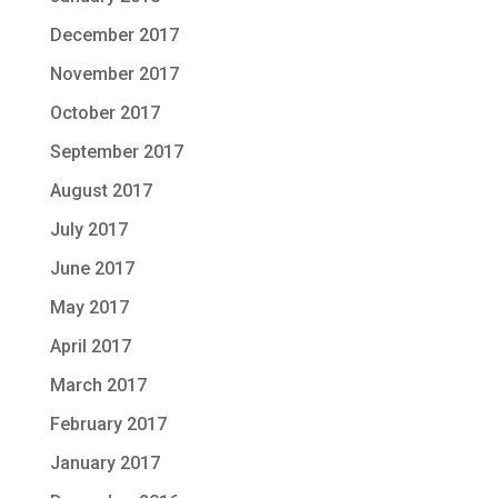
December 2017
November 2017
October 2017
September 2017
August 2017
July 2017
June 2017
May 2017
April 2017
March 2017
February 2017
January 2017