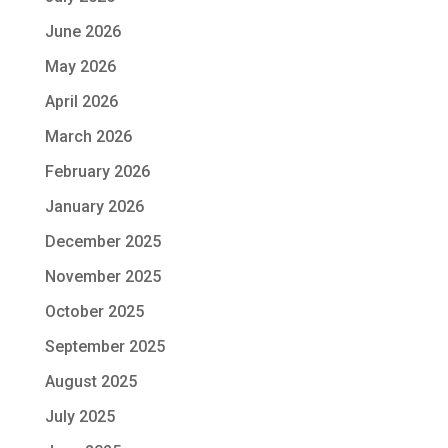
June 2026
May 2026
April 2026
March 2026
February 2026
January 2026
December 2025
November 2025
October 2025
September 2025
August 2025
July 2025