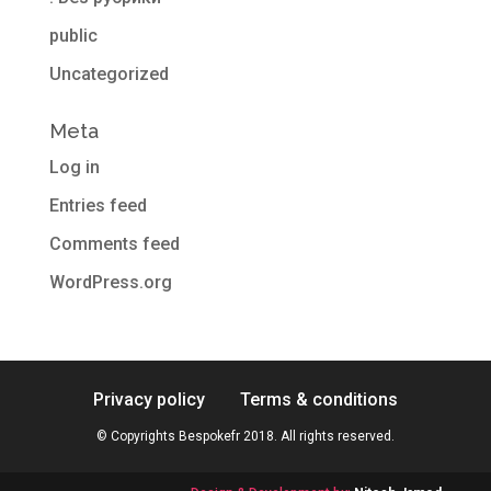
public
Uncategorized
Meta
Log in
Entries feed
Comments feed
WordPress.org
Privacy policy
Terms & conditions
© Copyrights Bespokefr 2018. All rights reserved.