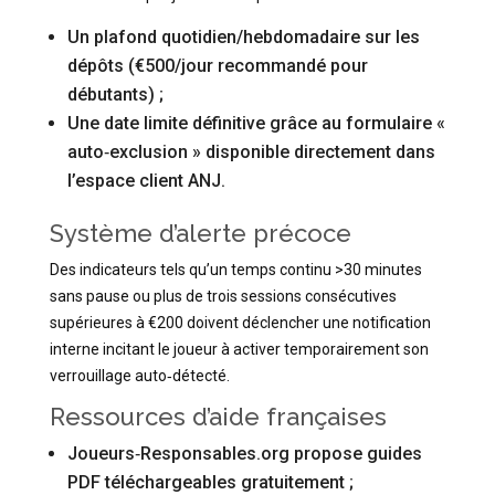
Un plafond quotidien/hebdomadaire sur les
dépôts (€500/jour recommandé pour
débutants) ;
Une date limite définitive grâce au formulaire «
auto‑exclusion » disponible directement dans
l’espace client ANJ.
Système d’alerte précoce
Des indicateurs tels qu’un temps continu >30 minutes
sans pause ou plus de trois sessions consécutives
supérieures à €200 doivent déclencher une notification
interne incitant le joueur à activer temporairement son
verrouillage auto‑détecté.
Ressources d’aide françaises
Joueurs‑Responsables.org propose guides
PDF téléchargeables gratuitement ;