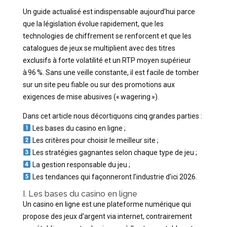
Un guide actualisé est indispensable aujourd’hui parce
que la législation évolue rapidement, que les
technologies de chiffrement se renforcent et que les
catalogues de jeux se multiplient avec des titres
exclusifs à forte volatilité et un RTP moyen supérieur
à 96 %. Sans une veille constante, il est facile de tomber
sur un site peu fiable ou sur des promotions aux
exigences de mise abusives (« wagering »).
Dans cet article nous décortiquons cinq grandes parties :
Les bases du casino en ligne ;
Les critères pour choisir le meilleur site ;
Les stratégies gagnantes selon chaque type de jeu ;
La gestion responsable du jeu ;
Les tendances qui façonneront l’industrie d’ici 2026.
I. Les bases du casino en ligne
Un casino en ligne est une plateforme numérique qui
propose des jeux d’argent via internet, contrairement