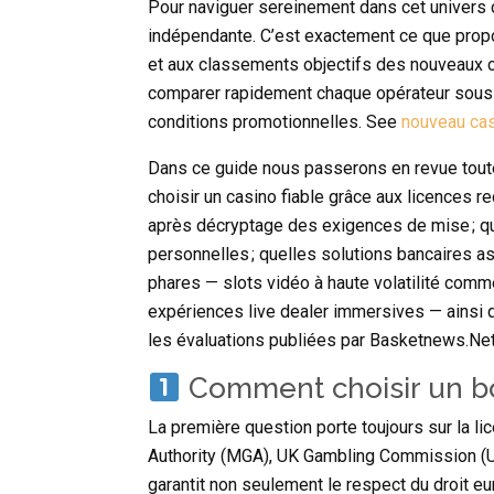
Pour naviguer sereinement dans cet univers 
indépendante. C’est exactement ce que prop
et aux classements objectifs des nouveaux 
comparer rapidement chaque opérateur sous l’
conditions promotionnelles. See
nouveau cas
Dans ce guide nous passerons en revue tout
choisir un casino fiable grâce aux licences 
après décryptage des exigences de mise ; qu
personnelles ; quelles solutions bancaires ass
phares — slots vidéo à haute volatilité com
expériences live dealer immersives — ainsi 
les évaluations publiées par Basketnews.Net
Comment choisir un bo
La première question porte toujours sur la li
Authority (MGA), UK Gambling Commission (UK
garantit non seulement le respect du droit 