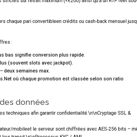
s strictes sur retrait maximum (<€200) ainsi qu’à un
RTP
réel sou
ors chaque pari convertibleen crédits ou cash‑back mensuel jusq
fres :
us bas signifie conversion plus rapide.
xclus (souvent slots avec jackpot).
l – deux semaines max.
s.Net où chaque promotion est classée selon son ratio
n des données
es techniques afin garantir confidentialité.\n\nCryptage SSL &
ateur/mobile​et le serveur sont chiffrées avec AES‑256 bits – 
nt leur transit.\n\nProcessus KYC / AML