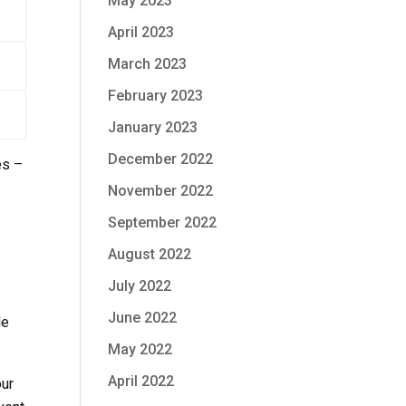
May 2023
April 2023
March 2023
February 2023
January 2023
December 2022
es –
November 2022
September 2022
August 2022
July 2022
June 2022
le
May 2022
April 2022
our