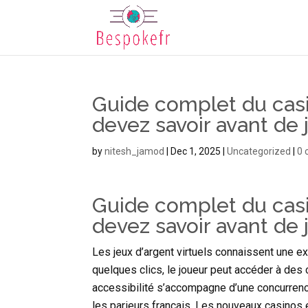
Guide complet du casi
devez savoir avant de 
by
nitesh_jamod
|
Dec 1, 2025
|
Uncategorized
|
0
Guide complet du casi
devez savoir avant de 
Les jeux d’argent virtuels connaissent une e
quelques clics, le joueur peut accéder à des
accessibilité s’accompagne d’une concurrence 
les parieurs français. Les nouveaux casinos 