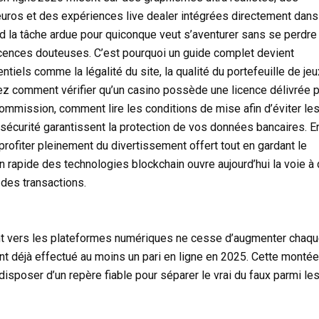
euros et des expériences live dealer intégrées directement dans
nd la tâche ardue pour quiconque veut s’aventurer sans se perdre
cences douteuses. C’est pourquoi un guide complet devient
ntiels comme la légalité du site, la qualité du portefeuille de jeu
ez comment vérifier qu’un casino possède une licence délivrée 
ommission, comment lire les conditions de mise afin d’éviter le
sécurité garantissent la protection de vos données bancaires. E
ofiter pleinement du divertissement offert tout en gardant le
ion rapide des technologies blockchain ouvre aujourd’hui la voie à
 des transactions.
ent vers les plateformes numériques ne cesse d’augmenter chaq
ont déjà effectué au moins un pari en ligne en 2025. Cette monté
disposer d’un repère fiable pour séparer le vrai du faux parmi le