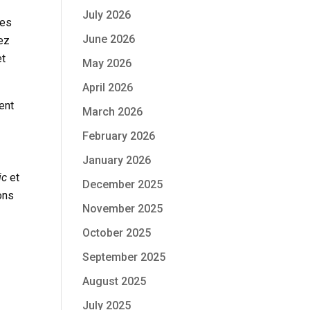
July 2026
ées
June 2026
ez
et
May 2026
April 2026
ent
March 2026
February 2026
January 2026
ic
et
December 2025
ons
November 2025
October 2025
September 2025
August 2025
July 2025