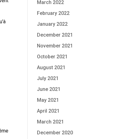
vent
March 2022
February 2022
u’à
January 2022
December 2021
November 2021
October 2021
August 2021
July 2021
June 2021
May 2021
April 2021
March 2021
même
December 2020