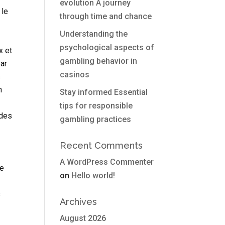
evolution A journey
 le
through time and chance
Understanding the
psychological aspects of
x et
gambling behavior in
par
casinos
s
n
Stay informed Essential
tips for responsible
 des
gambling practices
Recent Comments
A WordPress Commenter
ue
on
Hello world!
e
s
Archives
August 2026