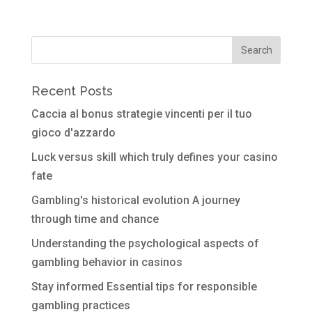
Recent Posts
Caccia al bonus strategie vincenti per il tuo
gioco d'azzardo
Luck versus skill which truly defines your casino
fate
Gambling's historical evolution A journey
through time and chance
Understanding the psychological aspects of
gambling behavior in casinos
Stay informed Essential tips for responsible
gambling practices