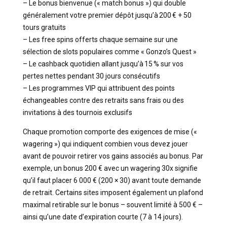
– Le bonus bienvenue (« match bonus ») qui double
généralement votre premier dépôt jusqu’à 200 € + 50
tours gratuits
– Les free spins offerts chaque semaine sur une
sélection de slots populaires comme « Gonzo’s Quest »
– Le cashback quotidien allant jusqu’à 15 % sur vos
pertes nettes pendant 30 jours consécutifs
– Les programmes VIP qui attribuent des points
échangeables contre des retraits sans frais ou des
invitations à des tournois exclusifs
Chaque promotion comporte des exigences de mise («
wagering ») qui indiquent combien vous devez jouer
avant de pouvoir retirer vos gains associés au bonus. Par
exemple, un bonus 200 € avec un wagering 30x signifie
qu’il faut placer 6 000 € (200 × 30) avant toute demande
de retrait. Certains sites imposent également un plafond
maximal retirable sur le bonus – souvent limité à 500 € –
ainsi qu’une date d’expiration courte (7 à 14 jours).