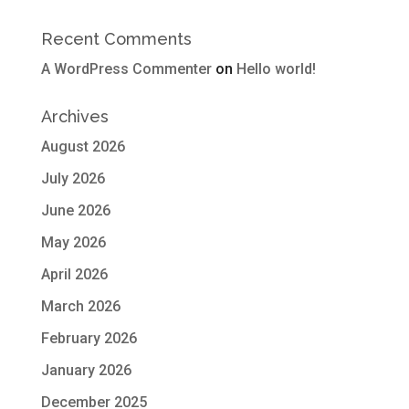
Recent Comments
A WordPress Commenter
on
Hello world!
Archives
August 2026
July 2026
June 2026
May 2026
April 2026
March 2026
February 2026
January 2026
December 2025