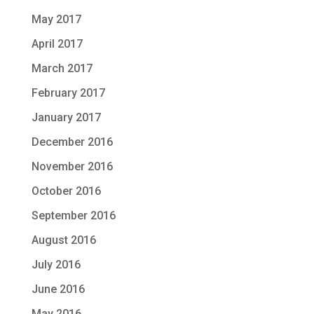
May 2017
April 2017
March 2017
February 2017
January 2017
December 2016
November 2016
October 2016
September 2016
August 2016
July 2016
June 2016
May 2016