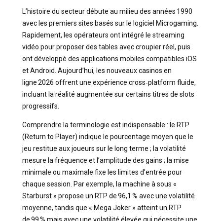
L’histoire du secteur débute au milieu des années 1990
avec les premiers sites basés sur le logiciel Microgaming.
Rapidement, les opérateurs ont intégré le streaming
vidéo pour proposer des tables avec croupier réel, puis
ont développé des applications mobiles compatibles iOS
et Android. Aujourd’hui, les nouveaux casinos en
ligne 2026 offrent une expérience cross‑platform fluide,
incluant la réalité augmentée sur certains titres de slots
progressifs.
Comprendre la terminologie est indispensable : le RTP
(Return to Player) indique le pourcentage moyen que le
jeu restitue aux joueurs sur le long terme ; la volatilité
mesure la fréquence et l’amplitude des gains ; la mise
minimale ou maximale fixe les limites d’entrée pour
chaque session. Par exemple, la machine à sous «
Starburst » propose un RTP de 96,1 % avec une volatilité
moyenne, tandis que « Mega Joker » atteint un RTP
de 99 % mais avec une volatilité élevée qui nécessite une