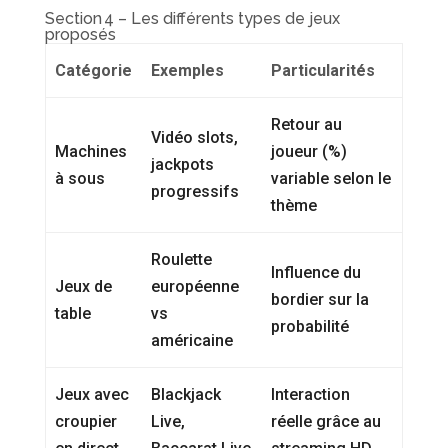
Section 4 – Les différents types de jeux
proposés
Catégorie
Exemples
Particularités
Retour au
Vidéo slots,
Machines
joueur (%)
jackpots
à sous
variable selon le
progressifs
thème
Roulette
Influence du
Jeux de
européenne
bordier sur la
table
vs
probabilité
américaine
Jeux avec
Blackjack
Interaction
croupier
Live,
réelle grâce au