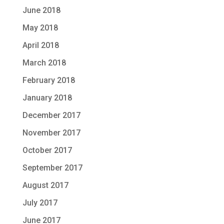
June 2018
May 2018
April 2018
March 2018
February 2018
January 2018
December 2017
November 2017
October 2017
September 2017
August 2017
July 2017
June 2017