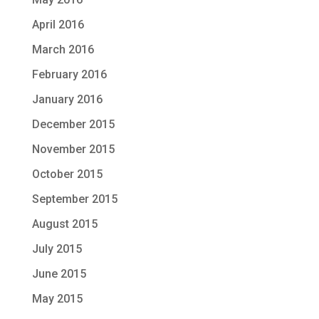
April 2016
March 2016
February 2016
January 2016
December 2015
November 2015
October 2015
September 2015
August 2015
July 2015
June 2015
May 2015