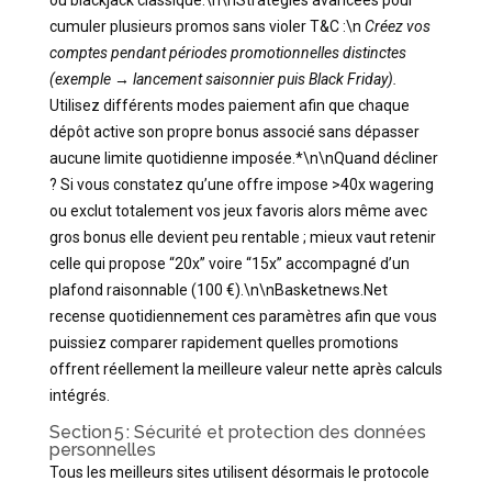
ou blackjack classique.\n\nStratégies avancées pour
cumuler plusieurs promos sans violer T&C :\n
Créez vos
comptes pendant périodes promotionnelles distinctes
(exemple → lancement saisonnier puis Black Friday).
Utilisez différents modes paiement afin que chaque
dépôt active son propre bonus associé sans dépasser
aucune limite quotidienne imposée.*\n\nQuand décliner
? Si vous constatez qu’une offre impose >40x wagering
ou exclut totalement vos jeux favoris alors même avec
gros bonus elle devient peu rentable ; mieux vaut retenir
celle qui propose “20x” voire “15x” accompagné d’un
plafond raisonnable (
100 €).\n\nBasketnews.Net
recense quotidiennement ces paramètres afin que vous
puissiez comparer rapidement quelles promotions
offrent réellement la meilleure valeur nette après calculs
intégrés.
Section 5 : Sécurité et protection des données
personnelles
Tous les meilleurs sites utilisent désormais le protocole