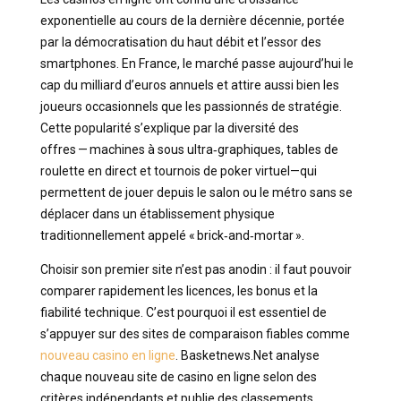
exponentielle au cours de la dernière décennie, portée
par la démocratisation du haut débit et l’essor des
smartphones. En France, le marché passe aujourd’hui le
cap du milliard d’euros annuels et attire aussi bien les
joueurs occasionnels que les passionnés de stratégie.
Cette popularité s’explique par la diversité des
offres — machines à sous ultra‑graphiques, tables de
roulette en direct et tournois de poker virtuel—qui
permettent de jouer depuis le salon ou le métro sans se
déplacer dans un établissement physique
traditionnellement appelé « brick‑and‑mortar ».
Choisir son premier site n’est pas anodin : il faut pouvoir
comparer rapidement les licences, les bonus et la
fiabilité technique. C’est pourquoi il est essentiel de
s’appuyer sur des sites de comparaison fiables comme
nouveau casino en ligne
. Basketnews.Net analyse
chaque nouveau site de casino en ligne selon des
critères indépendants et publie des classements