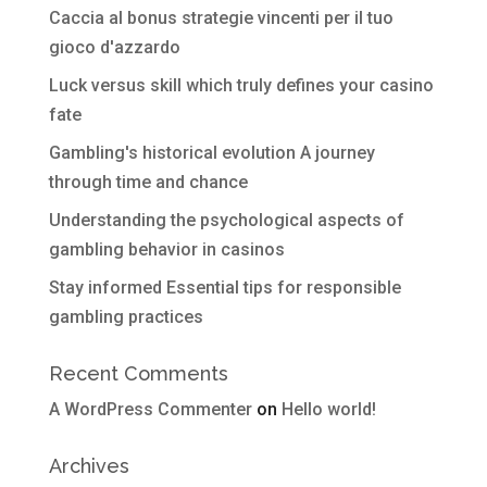
Caccia al bonus strategie vincenti per il tuo
gioco d'azzardo
Luck versus skill which truly defines your casino
fate
Gambling's historical evolution A journey
through time and chance
Understanding the psychological aspects of
gambling behavior in casinos
Stay informed Essential tips for responsible
gambling practices
Recent Comments
A WordPress Commenter
on
Hello world!
Archives