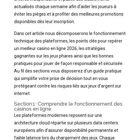
actualisés chaque semaine afin d’aider les joueurs à
éviter les pièges et à profiter des meilleures promotions
disponibles dès leur inscription.
Dans cet article nous décomposerons le fonctionnement
technique des plateformes, les points clés pour repérer
un meilleur casino en ligne 2026, les stratégies
gagnantes sur les jeux phares ainsi que les bonnes
pratiques pour jouer de façon responsable et sécurisée.
Au fil des sections vous disposerez d’un guide pratique
qui simplifie votre prise de décision tout en vous
protégeant contre les risques liés aux jeux d’argent sur
internet.
Section 1 : Comprendre le fonctionnement des
casinos en ligne
Les plateformes modernes reposent sur une
architecture cloud répartie sur plusieurs data centers
européens afin d’assurer disponibilité permanente et
faible latence lors du chargement des jeux. Chaque