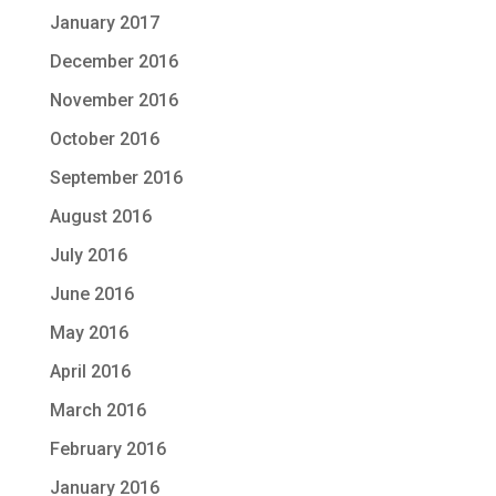
January 2017
December 2016
November 2016
October 2016
September 2016
August 2016
July 2016
June 2016
May 2016
April 2016
March 2016
February 2016
January 2016