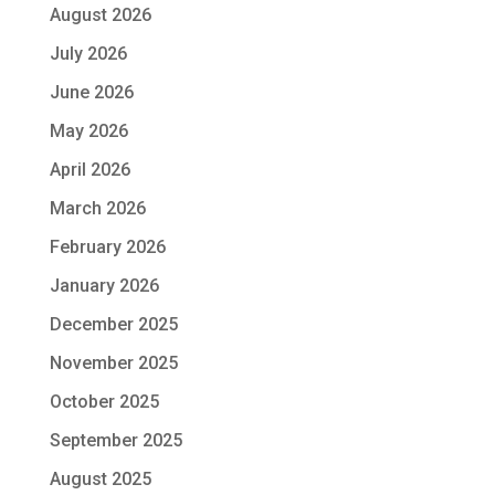
August 2026
July 2026
June 2026
May 2026
April 2026
March 2026
February 2026
January 2026
December 2025
November 2025
October 2025
September 2025
August 2025