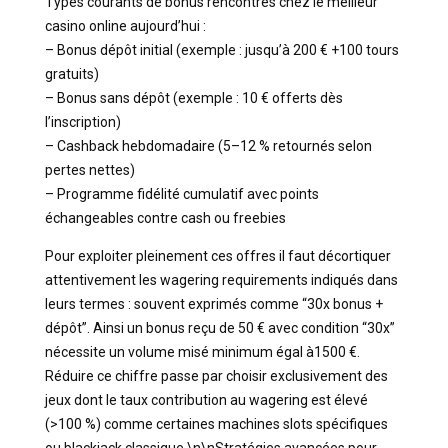
Types courants de bonus rencontrés chez le meilleur
casino online aujourd’hui :
– Bonus dépôt initial (exemple : jusqu’à 200 € +100 tours
gratuits)
– Bonus sans dépôt (exemple : 10 € offerts dès
l’inscription)
– Cashback hebdomadaire (5–12 % retournés selon
pertes nettes)
– Programme fidélité cumulatif avec points
échangeables contre cash ou freebies
Pour exploiter pleinement ces offres il faut décortiquer
attentivement les wagering requirements indiqués dans
leurs termes : souvent exprimés comme “30x bonus +
dépôt”. Ainsi un bonus reçu de 50 € avec condition “30x”
nécessite un volume misé minimum égal à​1500 €.
Réduire ce chiffre passe par choisir exclusivement des
jeux dont le taux contribution au wagering est élevé
(>100 %) comme certaines machines slots spécifiques