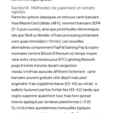
Section 6 : Méthodes de paiement et retraits
rapides
Parmi les options classiques on retrouve carte bancaire
Visa/MasterCard (délais ≤48 h), virement bancaire SEPA
(3–5 jours ouvrés), ainsi que portefeuilles électroniques
tels que Skrill ou Neteller offrant processing instantané
voire quasi immédiat (<10 min). Les nouvelles
alternatives comprennent PayPal Gaming Pay & crypto-
monnaies comme Bitcoin/Ethereum où temps moyen
varie entre cinq minutes pour BTC Lightning Network
jusqu’à trente minutes durant congestion
réseau.\n\nFrais associés diffèrent fortement : carte
bancaire souvent gratuite côté dépôt mais peut
engendrer frais supplémentaires (€2–€4) au retrait ; e-
wallets facturent parfois forfait fixe (€0–€2) tandis que
crypto supprime quasiment tous frais hors spread
interne appliqué par certaines plateformes (~0·25
%).\n\nLimites quotidiennes/mensuelles typiques