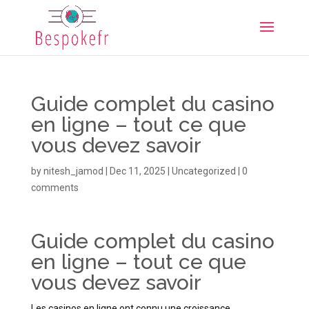
Guide complet du casino
en ligne – tout ce que
vous devez savoir
by
nitesh_jamod
|
Dec 11, 2025
|
Uncategorized
|
0
comments
Guide complet du casino
en ligne – tout ce que
vous devez savoir
Les casinos en ligne ont connu une croissance