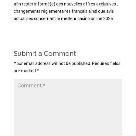
afin rester informé(e) des nouvelles offres exclusives ,
changements réglementaires français ainsi que avis
actualisés concernant le meilleur casino online 2026.
Submit a Comment
Your email address will not be published.
Required fields
are marked
*