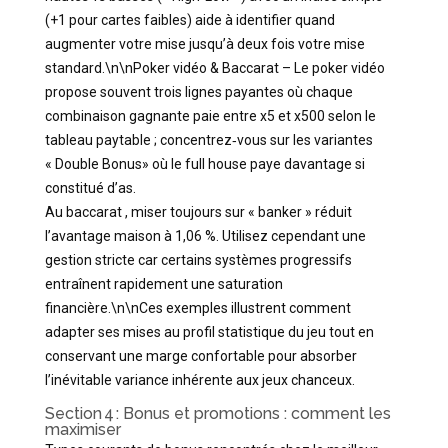
(+1 pour cartes faibles) aide à identifier quand
augmenter votre mise jusqu’à deux fois votre mise
standard.\n\nPoker vidéo & Baccarat – Le poker vidéo
propose souvent trois lignes payantes où chaque
combinaison gagnante paie entre x5 et x500 selon le
tableau paytable ; concentrez‑vous sur les variantes
« Double Bonus» où le full house paye davantage si
constitué d’as.
Au baccarat , miser toujours sur « banker » réduit
l’avantage maison à
1,06 %. Utilisez cependant une
gestion stricte car certains systèmes progressifs
entraînent rapidement une saturation
financière.\n\nCes exemples illustrent comment
adapter ses mises au profil statistique du jeu tout en
conservant une marge confortable pour absorber
l’inévitable variance inhérente aux jeux chanceux.
Section 4 : Bonus et promotions : comment les
maximiser