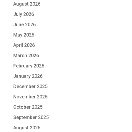
August 2026
July 2026
June 2026
May 2026
April 2026
March 2026
February 2026
January 2026
December 2025
November 2025
October 2025
September 2025
August 2025