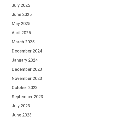
July 2025
June 2025
May 2025
April 2025
March 2025
December 2024
January 2024
December 2023
November 2023
October 2023
September 2023
July 2023
June 2023