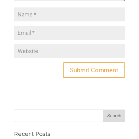
Recent Posts