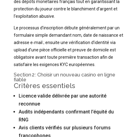
des dépôts monétaires français tout en garantissant la
protection du joueur contre le blanchiment d’argent et
l’exploitation abusive.
Le processus d’inscription débute généralement par un
formulaire simple demandant nom, date de naissance et
adresse e‑mail ; ensuite une vérification d’identité via
upload d’une pièce officielle et preuve de domicile est
obligatoire avant toute première transaction afin de
satisfaire les exigences KYC européennes.
Section 2 : Choisir un nouveau casino en ligne
fiable
Critères essentiels
Licence valide délivrée par une autorité
reconnue
Audits indépendants confirmant l’équité du
RNG
Avis clients vérifiés sur plusieurs forums
francophones