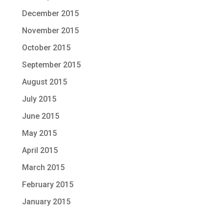
December 2015
November 2015
October 2015
September 2015
August 2015
July 2015
June 2015
May 2015
April 2015
March 2015
February 2015
January 2015