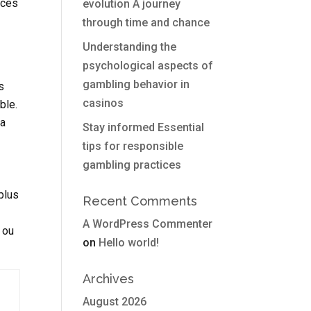
ices
evolution A journey
through time and chance
Understanding the
psychological aspects of
gambling behavior in
s
casinos
ble.
la
Stay informed Essential
tips for responsible
gambling practices
 plus
Recent Comments
A WordPress Commenter
 ou
on
Hello world!
Archives
August 2026