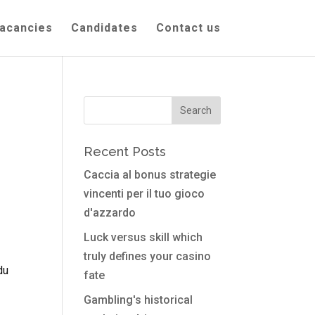
Vacancies
Candidates
Contact us
Recent Posts
Caccia al bonus strategie
vincenti per il tuo gioco
d'azzardo
Luck versus skill which
truly defines your casino
du
fate
Gambling's historical