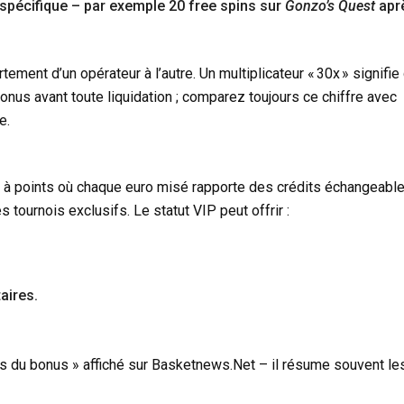
e spécifique – par exemple 20 free spins sur
Gonzo’s Quest
apr
ortement d’un opérateur à l’autre. Un multiplicateur « 30x » signifie
onus avant toute liquidation ; comparez toujours ce chiffre avec
e.
à points où chaque euro misé rapporte des crédits échangeabl
 tournois exclusifs. Le statut VIP peut offrir :
aires.
ns du bonus » affiché sur Basketnews.Net – il résume souvent le