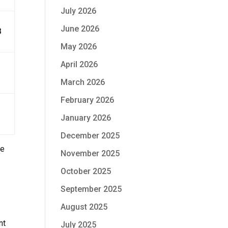
July 2026
June 2026
B
May 2026
April 2026
March 2026
February 2026
January 2026
December 2025
le
November 2025
October 2025
September 2025
August 2025
nt
July 2025