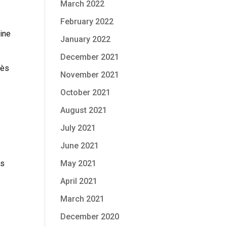
March 2022
February 2022
ine
January 2022
December 2021
rès
November 2021
October 2021
August 2021
July 2021
June 2021
es
May 2021
April 2021
March 2021
December 2020