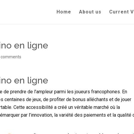
Home
About us
Current 
no en ligne
 comments
no en ligne
 de prendre de l’ampleur parmi les joueurs francophones. En
es centaines de jeux, de profiter de bonus alléchants et de jouer
able. Cette accessibilité a créé un véritable marché où la
arquer par l’innovation, la variété des paiements et la qualité 