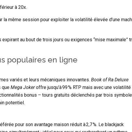
férieur à 20x.
 la même session pour exploiter la volatilité élevée d’une mach
 expirant au bout de trois jours ou exigences “mise maximale” t
us populaires en ligne
hèmes variés et leurs mécaniques innovantes.
Book of Ra Deluxe
s que
Mega Joker
offre jusqu’à 99 % RTP mais avec une volatilité
ctionnalités bonus – tours gratuits déclenchés par trois symbol
n potentiel.
référée pour son avantage maison réduit à 2,7 %. Le blackjack