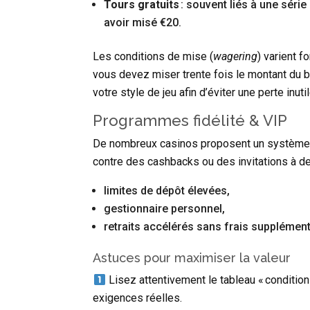
Tours gratuits
: souvent liés à une séri
avoir misé €20.
Les conditions de mise (
wagering
) varient f
vous devez miser trente fois le montant du b
votre style de jeu afin d’éviter une perte inutil
Programmes fidélité & VIP
De nombreux casinos proposent un système 
contre des cashbacks ou des invitations à des
limites de dépôt élevées,
gestionnaire personnel,
retraits accélérés sans frais supplément
Astuces pour maximiser la valeur
Lisez attentivement le tableau « conditio
exigences réelles.