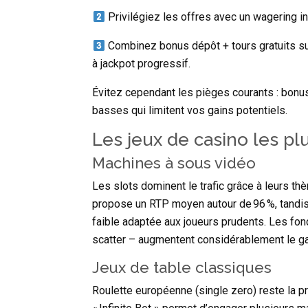
Privilégiez les offres avec un wagering in
Combinez bonus dépôt + tours gratuits sur
à jackpot progressif.
Évitez cependant les pièges courants : bonus
basses qui limitent vos gains potentiels.
Les jeux de casino les pl
Machines à sous vidéo
Les slots dominent le trafic grâce à leurs t
propose un RTP moyen autour de 96 %, tandi
faible adaptée aux joueurs prudents. Les fon
scatter – augmentent considérablement le gai
Jeux de table classiques
Roulette européenne (single zero) reste la p