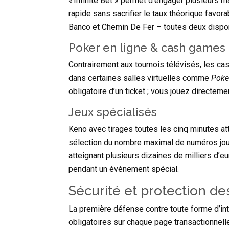
« Infinite Bet » permet d’engager plusieurs 
rapide sans sacrifier le taux théorique favor
Banco et Chemin De Fer – toutes deux dispon
Poker en ligne & cash games
Contrairement aux tournois télévisés, les cas
dans certaines salles virtuelles comme
Poke
obligatoire d’un ticket ; vous jouez directeme
Jeux spécialisés
Keno avec tirages toutes les cinq minutes att
sélection du nombre maximal de numéros joué
atteignant plusieurs dizaines de milliers d
pendant un événement spécial.
Sécurité et protection d
La première défense contre toute forme d’in
obligatoires sur chaque page transactionnelle