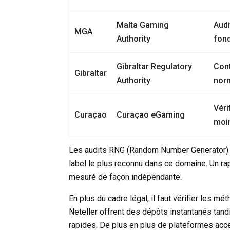
Malta Gaming
Audi
MGA
Authority
fon
Gibraltar Regulatory
Cont
Gibraltar
Authority
nor
Véri
Curaçao
Curaçao eGaming
moi
Les audits RNG (Random Number Generator) gar
label le plus reconnu dans ce domaine. Un ra
mesuré de façon indépendante.
En plus du cadre légal, il faut vérifier les
Neteller offrent des dépôts instantanés tandi
rapides. De plus en plus de plateformes acc