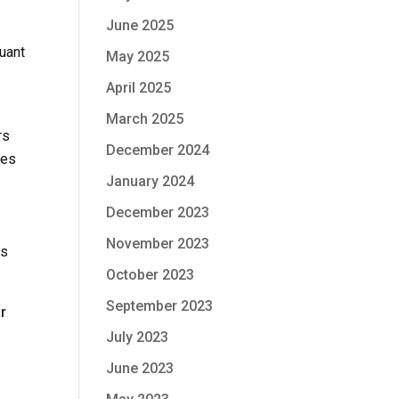
June 2025
luant
May 2025
April 2025
March 2025
rs
December 2024
des
January 2024
December 2023
November 2023
es
October 2023
September 2023
r
July 2023
June 2023