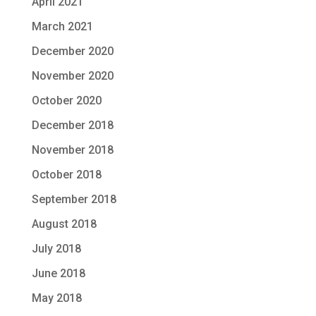
April 2021
March 2021
December 2020
November 2020
October 2020
December 2018
November 2018
October 2018
September 2018
August 2018
July 2018
June 2018
May 2018