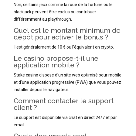
Non, certains jeux comme la roue de la fortune ou le
blackjack peuvent être exclus ou contribuer
différemment au playthrough.
Quel est le montant minimum de
dépôt pour activer le bonus ?
Il est généralement de 10 € ou l’équivalent en crypto.
Le casino propose-t-il une
application mobile ?
Stake casino dispose d’un site web optimisé pour mobile
et d’une application progressive (PWA) que vous pouvez
installer depuis le navigateur.
Comment contacter le support
client ?
Le support est disponible via chat en direct 24/7 et par
email.
Quels documents sont