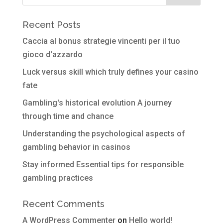
Recent Posts
Caccia al bonus strategie vincenti per il tuo
gioco d'azzardo
Luck versus skill which truly defines your casino
fate
Gambling's historical evolution A journey
through time and chance
Understanding the psychological aspects of
gambling behavior in casinos
Stay informed Essential tips for responsible
gambling practices
Recent Comments
A WordPress Commenter
on
Hello world!