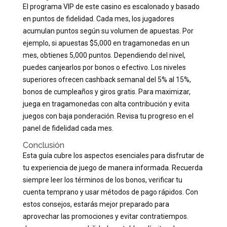
El programa VIP de este casino es escalonado y basado
en puntos de fidelidad. Cada mes, los jugadores
acumulan puntos según su volumen de apuestas. Por
ejemplo, si apuestas $5,000 en tragamonedas en un
mes, obtienes 5,000 puntos. Dependiendo del nivel,
puedes canjearlos por bonos o efectivo. Los niveles
superiores ofrecen cashback semanal del 5% al 15%,
bonos de cumpleaños y giros gratis. Para maximizar,
juega en tragamonedas con alta contribución y evita
juegos con baja ponderación. Revisa tu progreso en el
panel de fidelidad cada mes.
Conclusión
Esta guía cubre los aspectos esenciales para disfrutar de
tu experiencia de juego de manera informada. Recuerda
siempre leer los términos de los bonos, verificar tu
cuenta temprano y usar métodos de pago rápidos. Con
estos consejos, estarás mejor preparado para
aprovechar las promociones y evitar contratiempos.