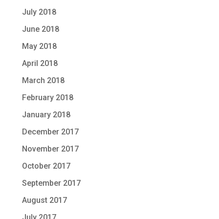
July 2018
June 2018
May 2018
April 2018
March 2018
February 2018
January 2018
December 2017
November 2017
October 2017
September 2017
August 2017
July 2017