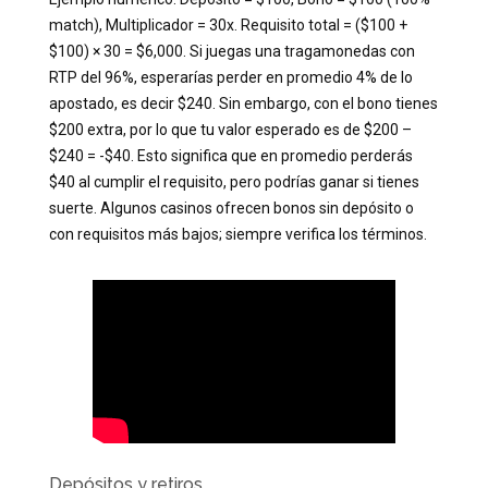
match), Multiplicador = 30x. Requisito total = ($100 +
$100) × 30 = $6,000. Si juegas una tragamonedas con
RTP del 96%, esperarías perder en promedio 4% de lo
apostado, es decir $240. Sin embargo, con el bono tienes
$200 extra, por lo que tu valor esperado es de $200 –
$240 = -$40. Esto significa que en promedio perderás
$40 al cumplir el requisito, pero podrías ganar si tienes
suerte. Algunos casinos ofrecen bonos sin depósito o
con requisitos más bajos; siempre verifica los términos.
Depósitos y retiros