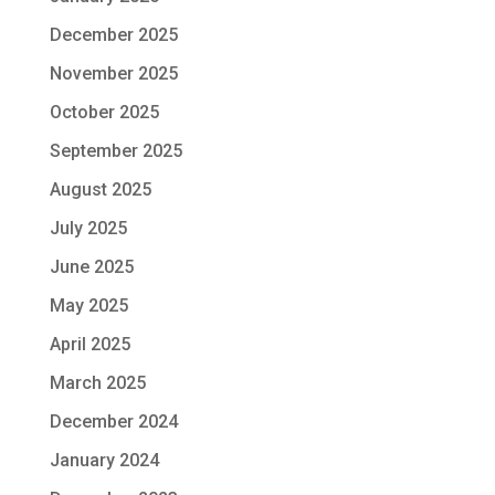
December 2025
November 2025
October 2025
September 2025
August 2025
July 2025
June 2025
May 2025
April 2025
March 2025
December 2024
January 2024