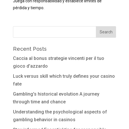
Juega con responsabilidad y establece límites de
pérdida y tiempo.
Recent Posts
Caccia al bonus strategie vincenti per il tuo
gioco d'azzardo
Luck versus skill which truly defines your casino
fate
Gambling's historical evolution A journey
through time and chance
Understanding the psychological aspects of
gambling behavior in casinos