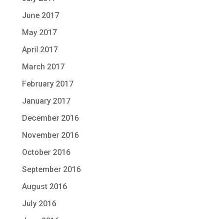
June 2017
May 2017
April 2017
March 2017
February 2017
January 2017
December 2016
November 2016
October 2016
September 2016
August 2016
July 2016