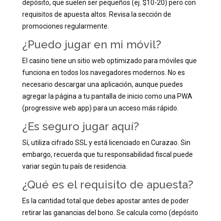
depósito, que suelen ser pequeños (ej. $10-20) pero con
requisitos de apuesta altos. Revisa la sección de
promociones regularmente.
¿Puedo jugar en mi móvil?
El casino tiene un sitio web optimizado para móviles que
funciona en todos los navegadores modernos. No es
necesario descargar una aplicación, aunque puedes
agregar la página a tu pantalla de inicio como una PWA
(progressive web app) para un acceso más rápido.
¿Es seguro jugar aquí?
Sí, utiliza cifrado SSL y está licenciado en Curazao. Sin
embargo, recuerda que tu responsabilidad fiscal puede
variar según tu país de residencia.
¿Qué es el requisito de apuesta?
Es la cantidad total que debes apostar antes de poder
retirar las ganancias del bono. Se calcula como (depósito