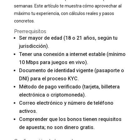
semanas. Este artículo te muestra cómo aprovechar al
máximo tu experiencia, con cálculos reales y pasos
concretos.
Prerrequisitos
Ser mayor de edad (18 o 21 años, según tu
jurisdicción).
Tener una conexión a internet estable (mínimo
10 Mbps para juegos en vivo).
Documento de identidad vigente (pasaporte o
DNI) para el proceso KYC.
Método de pago verificado (tarjeta, billetera
electrónica o criptomoneda).
Correo electrónico y número de teléfono
activos.
Comprender que los bonos tienen requisitos
de apuesta; no son dinero gratis.