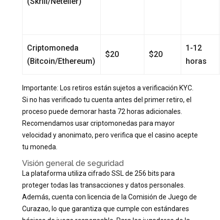
(Skrill/Neteller)
Criptomoneda
1-12
$20
$20
(Bitcoin/Ethereum)
horas
Importante: Los retiros están sujetos a verificación KYC.
Si no has verificado tu cuenta antes del primer retiro, el
proceso puede demorar hasta 72 horas adicionales.
Recomendamos usar criptomonedas para mayor
velocidad y anonimato, pero verifica que el casino acepte
tu moneda.
Visión general de seguridad
La plataforma utiliza cifrado SSL de 256 bits para
proteger todas las transacciones y datos personales.
Además, cuenta con licencia de la Comisión de Juego de
Curazao, lo que garantiza que cumple con estándares