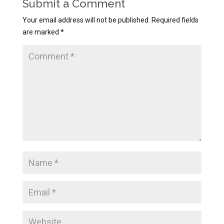
Submit a Comment
Your email address will not be published.
Required fields
are marked
*