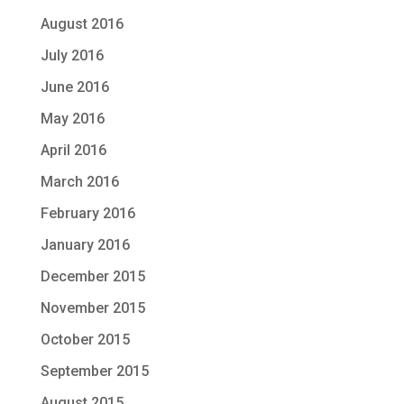
August 2016
July 2016
June 2016
May 2016
April 2016
March 2016
February 2016
January 2016
December 2015
November 2015
October 2015
September 2015
August 2015