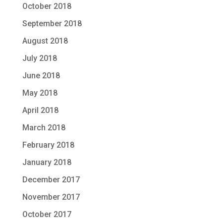
October 2018
September 2018
August 2018
July 2018
June 2018
May 2018
April 2018
March 2018
February 2018
January 2018
December 2017
November 2017
October 2017