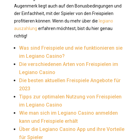
Augenmerk liegt auch auf den Bonusbedingungen und
der Einfachheit, mit der Spieler von den Freispielen
profitieren können. Wenn du mehr über die
legiano
auszahlung
erfahren möchtest, bist du hier genau
richtig!
Was sind Freispiele und wie funktionieren sie
im Legiano Casino?
Die verschiedenen Arten von Freispielen im
Legiano Casino
Die besten aktuellen Freispiele Angebote für
2023
Tipps zur optimalen Nutzung von Freispielen
im Legiano Casino
Wie man sich im Legiano Casino anmelden
kann und Freispiele erhält
Über die Legiano Casino App und ihre Vorteile
für Spieler