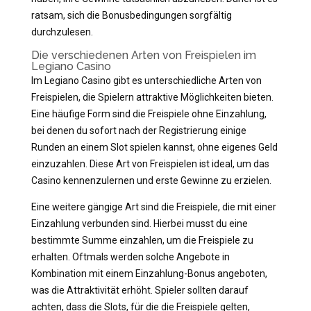
ratsam, sich die Bonusbedingungen sorgfältig
durchzulesen.
Die verschiedenen Arten von Freispielen im
Legiano Casino
Im Legiano Casino gibt es unterschiedliche Arten von
Freispielen, die Spielern attraktive Möglichkeiten bieten.
Eine häufige Form sind die Freispiele ohne Einzahlung,
bei denen du sofort nach der Registrierung einige
Runden an einem Slot spielen kannst, ohne eigenes Geld
einzuzahlen. Diese Art von Freispielen ist ideal, um das
Casino kennenzulernen und erste Gewinne zu erzielen.
Eine weitere gängige Art sind die Freispiele, die mit einer
Einzahlung verbunden sind. Hierbei musst du eine
bestimmte Summe einzahlen, um die Freispiele zu
erhalten. Oftmals werden solche Angebote in
Kombination mit einem Einzahlung-Bonus angeboten,
was die Attraktivität erhöht. Spieler sollten darauf
achten, dass die Slots, für die die Freispiele gelten,