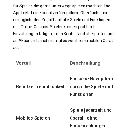
für Spieler, die gerne unterwegs spielen möchten. Die
App bietet eine benutzerfreundliche Oberfläche und
ermöglicht den Zugriff auf alle Spiele und Funktionen
des Online-Casinos. Spieler können problemlos
Einzahlungen tätigen, ihren Kontostand überprüfen und
an Aktionen teilnehmen, alles von ihrem mobilen Gerät
aus.
Vorteil
Beschreibung
Einfache Navigation
Benutzerfreundlichkeit
durch die Spiele und
Funktionen.
Spiele jederzeit und
Mobiles Spielen
überall, ohne
Einschränkungen.