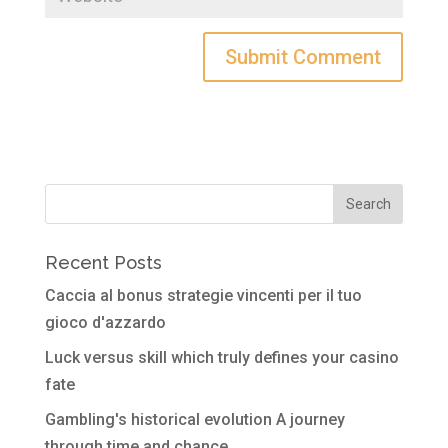
Recent Posts
Caccia al bonus strategie vincenti per il tuo
gioco d'azzardo
Luck versus skill which truly defines your casino
fate
Gambling's historical evolution A journey
through time and chance