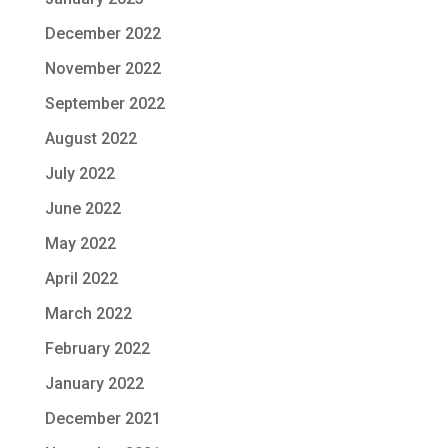
December 2022
November 2022
September 2022
August 2022
July 2022
June 2022
May 2022
April 2022
March 2022
February 2022
January 2022
December 2021