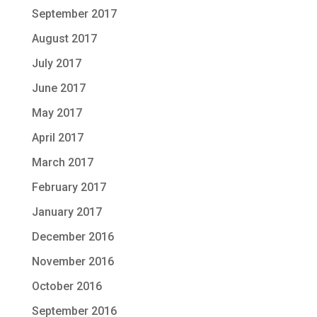
September 2017
August 2017
July 2017
June 2017
May 2017
April 2017
March 2017
February 2017
January 2017
December 2016
November 2016
October 2016
September 2016