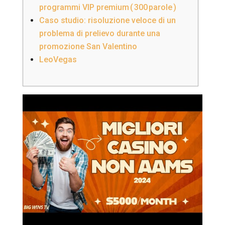
programmi VIP premium ( 300 parole )
Caso studio: risoluzione veloce di un
problema di prelievo durante una
promozione San Valentino
LeoVegas