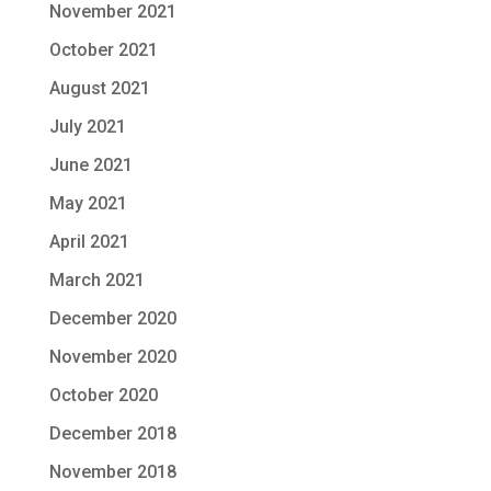
November 2021
October 2021
August 2021
July 2021
June 2021
May 2021
April 2021
March 2021
December 2020
November 2020
October 2020
December 2018
November 2018