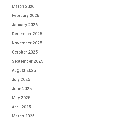
March 2026
February 2026
January 2026
December 2025
November 2025
October 2025
September 2025
August 2025
July 2025
June 2025
May 2025
April 2025
March 2025