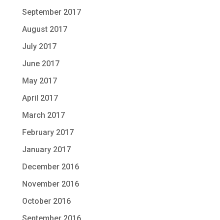
September 2017
August 2017
July 2017
June 2017
May 2017
April 2017
March 2017
February 2017
January 2017
December 2016
November 2016
October 2016
September 2016