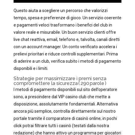
Questo aiuta a scegliere un percorso che valorizzi
tempo, spesa e preferenze di gioco. Un servizio coerente
e pagamenti veloci trasformano i benefici del club in
valore reale e misurabile. Un buon servizio clienti offre
live chat reattiva, email, telefono e, talvolta, canali diretti
con un account manager. Un conto verificato accelera i
prelievi prioritari e riduce controlli supplementari. Prima
di aderire a un club, verifica subito i metodi di pagamento
disponibili e i limiti.
Strategie per massimizzare i premi senza
compromettere la sicurezza ( 290 parole )
I metodi di pagamento disponibili sul sito dell’operatore
sono, a prescindere dal VIP casino club che mette a
disposizione, assolutamente fondamentali. Alternativa
ancora più semplice, controlla direttamente sul nostro
portale tramite il comparatore di casinò online; in pochi
click potrai filtrare tutti i casinò (testati dalla nostra
redazione) che hanno attivo un programma per giocatori