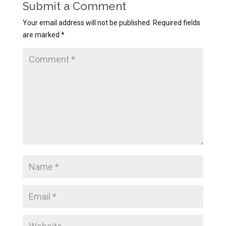
Submit a Comment
Your email address will not be published.
Required fields
are marked
*