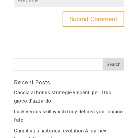
Recent Posts
Caccia al bonus strategie vincenti per il tuo
gioco d'azzardo
Luck versus skill which truly defines your casino
fate
Gambling's historical evolution A journey