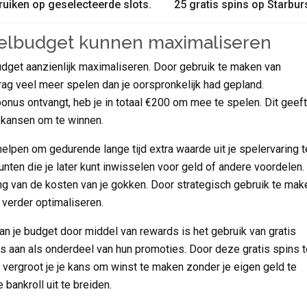
bruiken op geselecteerde slots.
25 gratis spins op Starbur
pelbudget kunnen maximaliseren
udget aanzienlijk maximaliseren. Door gebruik te maken van
g veel meer spelen dan je oorspronkelijk had gepland.
onus ontvangt, heb je in totaal €200 om mee te spelen. Dit geeft
 kansen om te winnen.
elpen om gedurende lange tijd extra waarde uit je spelervaring t
unten die je later kunt inwisselen voor geld of andere voordelen.
ing van de kosten van je gokken. Door strategisch gebruik te mak
 verder optimaliseren.
n je budget door middel van rewards is het gebruik van gratis
ins aan als onderdeel van hun promoties. Door deze gratis spins 
 vergroot je je kans om winst te maken zonder je eigen geld te
 bankroll uit te breiden.