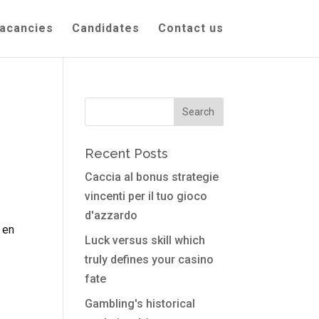
Vacancies
Candidates
Contact us
Recent Posts
Caccia al bonus strategie
vincenti per il tuo gioco
d'azzardo
 en
Luck versus skill which
truly defines your casino
fate
Gambling's historical