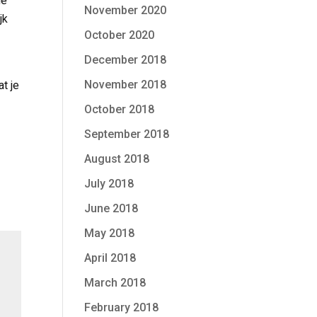
de
November 2020
jk
October 2020
December 2018
November 2018
t je
October 2018
September 2018
August 2018
July 2018
June 2018
May 2018
April 2018
March 2018
February 2018