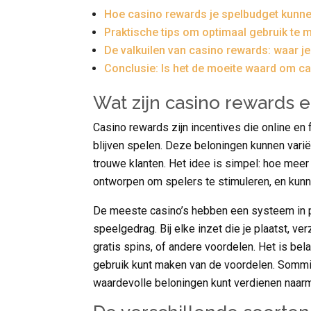
Hoe casino rewards je spelbudget kunn
Praktische tips om optimaal gebruik te
De valkuilen van casino rewards: waar je
Conclusie: Is het de moeite waard om c
Wat zijn casino rewards 
Casino rewards zijn incentives die online e
blijven spelen. Deze beloningen kunnen varië
trouwe klanten. Het idee is simpel: hoe meer
ontworpen om spelers te stimuleren, en kunn
De meeste casino’s hebben een systeem in pl
speelgedrag. Bij elke inzet die je plaatst, v
gratis spins, of andere voordelen. Het is be
gebruik kunt maken van de voordelen. Sommi
waardevolle beloningen kunt verdienen naarm