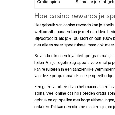
Gratis spins
Spins die je kunt ge
Hoe casino rewards je s
Het gebruik van casino rewards kan je spelb
welkomstbonussen kun je met een klein bedra
Bijvoorbeeld, als je €100 stort en een 100% b
niet alleen meer speelruimte, maar ook meer
Bovendien kunnen loyaliteitsprogramma’s je h
halen. Als je regelmatig speelt, verzamel je p
kan resulteren in een aanzienlijke verminder
van deze programma’s, kun je je speelbudget
Een goed voorbeeld van het maximaliseren va
spins. Veel online casino’s bieden gratis sp
gebruiken op spellen met hoge uitbetalingen,
riskeren. Dit kan een slimme manier zijn om je