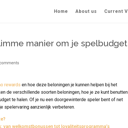
Home
About us
Current 
slimme manier om je spelbudget
 comments
no rewards
en hoe deze beloningen je kunnen helpen bij het
en de verschillende soorten beloningen, hoe je ze kunt benutten
udget te halen. Of je nu een doorgewinterde speler bent of net
je spelervaring aanzienlijk verbeteren.
ze?
s: van welkomstbonussen tot loyaliteitsprogramma’s