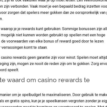
, zijn er ook valkuilen waar je op moet letten. Een veelvoorko
sen zijn verbonden. Vaak moet je een bepaald bedrag inzetten vo
rvoor zorgen dat spelers meer gokken dan ze oorspronkelijk van 
n.
n waarop je je rewards kunt gebruiken. Sommige bonussen zijn al
re mogelijk niet kunnen worden gebruikt op spellen met een hoge
m de voorwaarden van elke bonus of reward goed door te lezen
r verrassingen komt te staan.
t casino rewards geen garantie zijn voor winst. Spelen moet altij
eging zijn, mogen ze nooit de reden zijn om te gokken. Zorg erv
woord speelt.
ite waard om casino rewards te
 manier om je spelbudget te maximaliseren. Door gebruik te mak
s en gratis spins, kun je je speelkansen vergroten zonder je ei