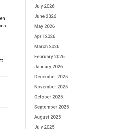
July 2026
June 2026
men
ins.
May 2026
April 2026
March 2026
February 2026
ht
January 2026
December 2025
November 2025
October 2025
September 2025
August 2025
July 2025