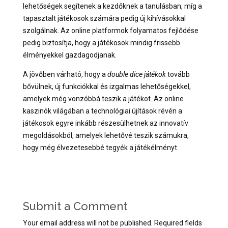
lehetőségek segítenek a kezdőknek a tanulásban, míg a
tapasztalt játékosok számára pedig új kihívásokkal
szolgálnak. Az online platformok folyamatos fejlődése
pedig biztosítja, hogy a játékosok mindig frissebb
élményekkel gazdagodjanak.
A jövőben várható, hogy a
double dice játékok
tovább
bővülnek, új funkciókkal és izgalmas lehetőségekkel,
amelyek még vonzóbbá teszik a játékot. Az online
kaszinók világában a technológiai újítások révén a
játékosok egyre inkább részesülhetnek az innovatív
megoldásokból, amelyek lehetővé teszik számukra,
hogy még élvezetesebbé tegyék a játékélményt.
Submit a Comment
Your email address will not be published.
Required fields