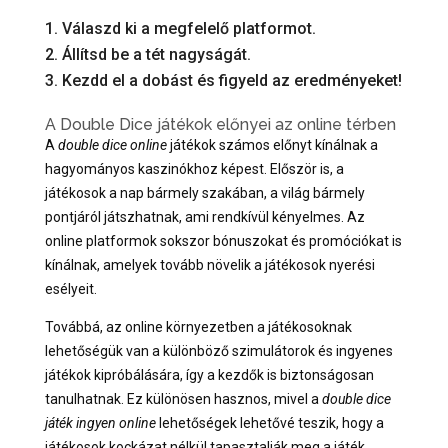
Válaszd ki a megfelelő platformot.
Állítsd be a tét nagyságát.
Kezdd el a dobást és figyeld az eredményeket!
A Double Dice játékok előnyei az online térben
A
double dice online
játékok számos előnyt kínálnak a
hagyományos kaszinókhoz képest. Először is, a
játékosok a nap bármely szakában, a világ bármely
pontjáról játszhatnak, ami rendkívül kényelmes. Az
online platformok sokszor bónuszokat és promóciókat is
kínálnak, amelyek tovább növelik a játékosok nyerési
esélyeit.
Továbbá, az online környezetben a játékosoknak
lehetőségük van a különböző szimulátorok és ingyenes
játékok kipróbálására, így a kezdők is biztonságosan
tanulhatnak. Ez különösen hasznos, mivel a
double dice
játék ingyen online
lehetőségek lehetővé teszik, hogy a
játékosok kockázat nélkül tapasztalják meg a játék