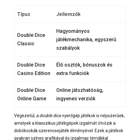
Típus
Jellemzők
Hagyományos
Double Dice
játékmechanika, egyszerű
Classic
szabályok
Double Dice
Élő osztók, bónuszok és
Casino Edition
extra funkciók
Double Dice
Online játszhatóság,
Online Game
ingyenes verziók
Végezetül, a
double dice nyerőgép
játékok is népszerűek,
amelyek a klasszikus játékgépek izgalmát ötvözik a
dobókockák szerencsejáték élményével. Ezek a játékok
gyakran színes grafikával és izgalmas témákkal