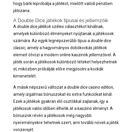
hogy bárki kipróbálja a játékot, mielőtt valódi pénzben
játszana.
A Double Dice játékok típusai és jellemzőik
A
double dice játékok
széles választékot kínálnak,
amelyek különböző élményeket nyújtanak a játékosok
számára. Az egyik legnépszerűbb típus a
double dice
classic
, amely a hagyományos dobókockás játékok
elemeit ötvözi a modern online kaszinók jellemzőivel. A
játék során a játékosok különböző téteket helyezhetnek
el, miközben próbálják előre megjósolni a kockák
kimenetelét.
A másik népszerű változat a
double dice casino edition
,
amely izgalmas bónuszokat és extra funkciókat kínál.
Ezek a játékok gyakran élő osztókkal zajlanak, így a
játékosok valós időben élhetik át a kaszinó élményt. A
bónuszok révén a játékosok még nagyobb
nyereményekre tehetnek szert, ami tovább növeli a játék
vonzerejét.