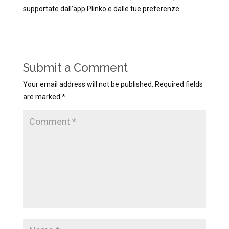
supportate dall’app Plinko e dalle tue preferenze.
Submit a Comment
Your email address will not be published.
Required fields
are marked
*