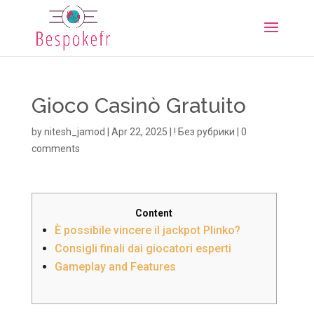
Gioco Casinò Gratuito
by
nitesh_jamod
|
Apr 22, 2025
|
! Без рубрики
|
0
comments
Content
È possibile vincere il jackpot Plinko?
Consigli finali dai giocatori esperti
Gameplay and Features