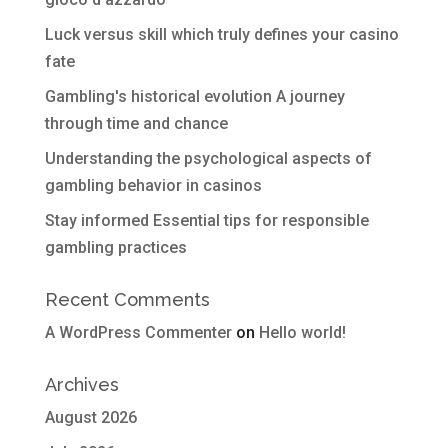
Luck versus skill which truly defines your casino
fate
Gambling's historical evolution A journey
through time and chance
Understanding the psychological aspects of
gambling behavior in casinos
Stay informed Essential tips for responsible
gambling practices
Recent Comments
A WordPress Commenter
on
Hello world!
Archives
August 2026