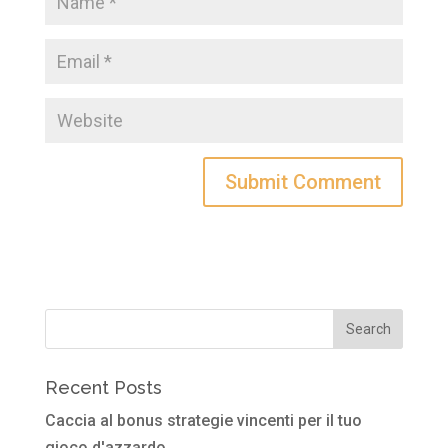
Recent Posts
Caccia al bonus strategie vincenti per il tuo
gioco d'azzardo