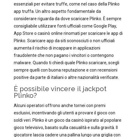
essenziali per evitare truffe, come nel caso della Plinko
app truffa. Un altro aspetto fondamentale da
considerare riguarda da dove scaricare Plinko. È sempre
consigliabile utilizzare fonti ufficiali come Google Play,
App Store o casinò online rinomati per scaricare le app di
Plinko. Scaricare app da siti sconosciuti o non ufficiali
aumenta il rischio di incappare in applicazioni
fraudolente che non pagano i vincitori o contengono
malware. Quando ti chiedi quale Plinko scaricare, scegli
sempre quelli con buona reputazione e con recensioni
positive da parte di italiani o altre nazionalità verificate.
È possibile vincere il jackpot
Plinko?
Alcuni operatori offrono anche tornei con premi
esclusivi, incentivando gli utenti a provare il gioco con
soldi veri. Plinko è un gioco da casinò ispirato al popolare
gioco televisivo, basato sulla casualità e sulla gravità. Il
giocatore lascia cadere una pallina lungo una griglia con