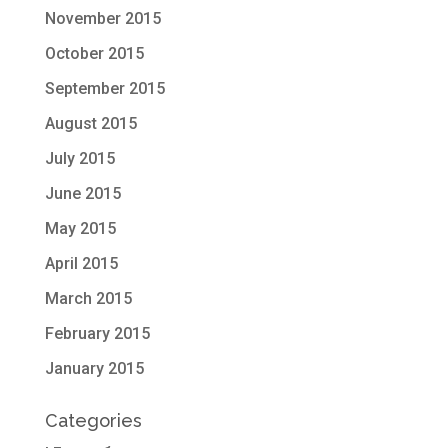
November 2015
October 2015
September 2015
August 2015
July 2015
June 2015
May 2015
April 2015
March 2015
February 2015
January 2015
Categories