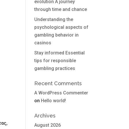
evolution A journey
through time and chance
Understanding the
psychological aspects of
gambling behavior in
casinos
Stay informed Essential
tips for responsible
gambling practices
Recent Comments
A WordPress Commenter
on
Hello world!
Archives
τας,
August 2026