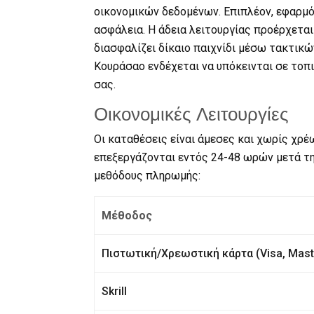
οικονομικών δεδομένων. Επιπλέον, εφαρμό
ασφάλεια. Η άδεια λειτουργίας προέρχεται
διασφαλίζει δίκαιο παιχνίδι μέσω τακτικ
Κουράσαο ενδέχεται να υπόκεινται σε τοπ
σας.
Οικονομικές Λειτουργίες
Οι καταθέσεις είναι άμεσες και χωρίς χρέ
επεξεργάζονται εντός 24-48 ωρών μετά τ
μεθόδους πληρωμής:
Μέθοδος
Πιστωτική/Χρεωστική κάρτα (Visa, Mast
Skrill