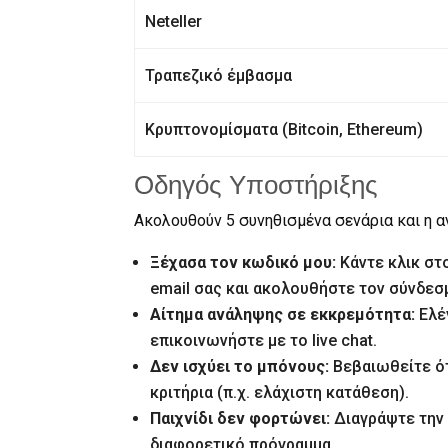
Neteller
Τραπεζικό έμβασμα
Κρυπτονομίσματα (Bitcoin, Ethereum)
Οδηγός Υποστήριξης
Ακολουθούν 5 συνηθισμένα σενάρια και η 
Ξέχασα τον κωδικό μου:
Κάντε κλικ στ
email σας και ακολουθήστε τον σύνδε
Αίτημα ανάληψης σε εκκρεμότητα:
Ελέ
επικοινωνήστε με το live chat.
Δεν ισχύει το μπόνους:
Βεβαιωθείτε ότ
κριτήρια (π.χ. ελάχιστη κατάθεση).
Παιχνίδι δεν φορτώνει:
Διαγράψτε την
διαφορετικό πρόγραμμα.