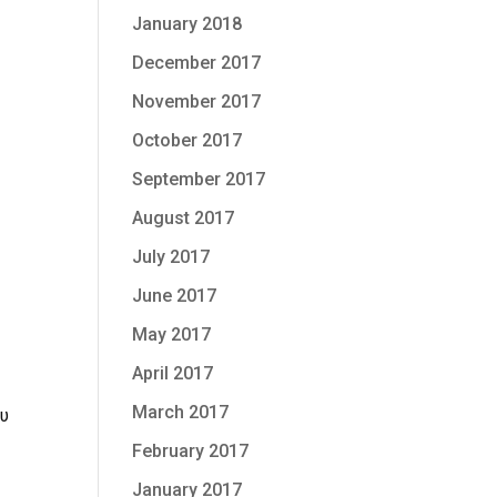
January 2018
December 2017
November 2017
October 2017
September 2017
August 2017
July 2017
June 2017
May 2017
April 2017
March 2017
ου
February 2017
January 2017