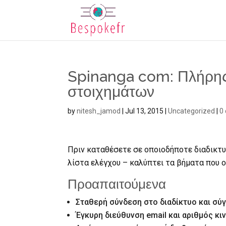
Spinanga com: Πλήρης
στοιχημάτων
by
nitesh_jamod
|
Jul 13, 2015
|
Uncategorized
|
0
Πριν καταθέσετε σε οποιοδήποτε διαδικτυ
λίστα ελέγχου – καλύπτει τα βήματα που 
Προαπαιτούμενα
Σταθερή σύνδεση στο διαδίκτυο και σύγ
Έγκυρη διεύθυνση email και αριθμός κ