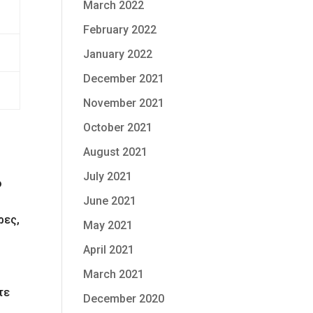
March 2022
February 2022
January 2022
December 2021
November 2021
October 2021
August 2021
July 2021
ο
June 2021
ρες,
May 2021
April 2021
March 2021
τε
December 2020