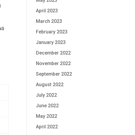
May 2023
η
April 2023
March 2023
κό
February 2023
January 2023
December 2022
November 2022
September 2022
August 2022
July 2022
June 2022
May 2022
April 2022