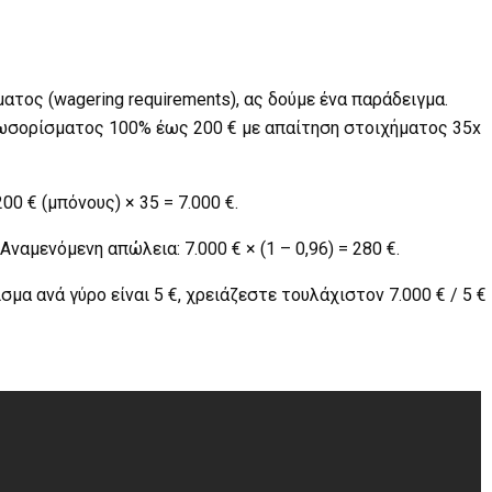
ατος (wagering requirements), ας δούμε ένα παράδειγμα.
ωσορίσματος 100% έως 200 € με απαίτηση στοιχήματος 35x
0 € (μπόνους) × 35 = 7.000 €.
ναμενόμενη απώλεια: 7.000 € × (1 – 0,96) = 280 €.
σμα ανά γύρο είναι 5 €, χρειάζεστε τουλάχιστον 7.000 € / 5 €